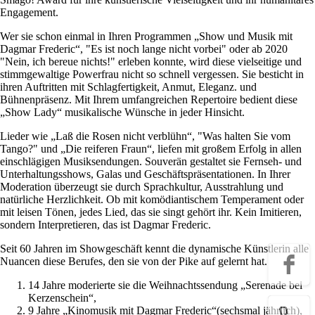
Engagement.
Wer sie schon einmal in Ihren Programmen „Show und Musik mit
Dagmar Frederic“, "Es ist noch lange nicht vorbei" oder ab 2020
"Nein, ich bereue nichts!" erleben konnte, wird diese vielseitige und
stimmgewaltige Powerfrau nicht so schnell vergessen. Sie besticht in
ihren Auftritten mit Schlagfertigkeit, Anmut, Eleganz. und
Bühnenpräsenz. Mit Ihrem umfangreichen Repertoire bedient diese
„Show Lady“ musikalische Wünsche in jeder Hinsicht.
Lieder wie „Laß die Rosen nicht verblühn“, "Was halten Sie vom
Tango?" und „Die reiferen Fraun“, liefen mit großem Erfolg in allen
einschlägigen Musiksendungen. Souverän gestaltet sie Fernseh- und
Unterhaltungsshows, Galas und Geschäftspräsentationen. In Ihrer
Moderation überzeugt sie durch Sprachkultur, Ausstrahlung und
natürliche Herzlichkeit. Ob mit komödiantischem Temperament oder
mit leisen Tönen, jedes Lied, das sie singt gehört ihr. Kein Imitieren,
sondern Interpretieren, das ist Dagmar Frederic.
Seit 60 Jahren im Showgeschäft kennt die dynamische Künstlerin alle
Nuancen diese Berufes, den sie von der Pike auf gelernt hat.
14 Jahre moderierte sie die Weihnachtssendung „Serenade bei
Kerzenschein“,
9 Jahre „Kinomusik mit Dagmar Frederic“(sechsmal jährlich),