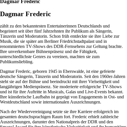
Dagmar Frederic
Dagmar Frederic
zählt zu den bekanntesten Entertainerinnen Deutschlands und
begeistert seit über fünf Jahrzehnten ihr Publikum als Sängerin,
Tänzerin und Moderatorin. Schon früh entdeckte sie ihre Liebe zur
Musik, die sie später am Berliner Friedrichstadtpalast und in
renommierten TV-Shows des DDR-Fernsehens zur Geltung brachte.
Ihre unverkennbare Bühnenpräsenz und die Fähigkeit,
unterschiedlichste Genres zu vereinen, machten sie zum
Publikumsliebling.
Dagmar Frederic, geboren 1945 in Eberswalde, ist eine gefeierte
deutsche Sängerin, Tänzerin und Moderatorin. Seit den 1960er-Jahren
steht sie auf der Bühne und beeindruckt mit ihrer Vielseitigkeit und
langjährigen Medienpräsenz. Sie moderierte erfolgreiche TV-Shows
und ist für ihre Auftritte in Musicals, Galas und Live-Events bekannt.
Ihre künstlerische Laufbahn ist geprägt von Engagements in Ost- und
Westdeutschland sowie internationalen Auszeichnungen.
Nach der Wiedervereinigung setzte sie ihre Karriere erfolgreich im
gesamten deutschsprachigen Raum fort. Frederic erhielt zahlreiche
Auszeichnungen, darunter den Nationalpreis der DDR und den
Smago! Award für ihre künstlerische Vielseitigkeit und ihr humanitäres