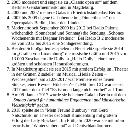
2005 moderiert und singt sie zu „Classic open air“ auf dem
Berliner Gendarmenmarkt und in Magdeburg.
2006 und 2007 mehrere Galas im Friedrichstadtpalast Berlin.
2007 bis 2009 eigene Galaabende im „Dinnertheater“ des
Opernpalais Berlin „Unter den Linden“.
Moderierte seit September 2009 bis 2012 bei Radio Paloma
wöchentlich (Sonnabend und Sonntag) die Sendung „Schönes
Wochenende mit Dagmar Frederic“. Bei Radio B 2 moderierte
sie von 2012 bis 2015 eine Schlagersendung.
Bei den Schloßgartenfestspielen in Neustrelitz spielte sie 2014
im „Grafen von Luxemburg“ die russische Gräfin und 2015 vor
13 000 Zuschauern die Dolly in „Hello Dolly“, eine ihrer
größten und schönsten Herausforderungen.
In Magdeburg spielt sie seit 2015 mit großem Erfolg im „Theater
in der Grünen Zitadelle“ im Musical „Heiße Zeiten –
Wechseljahre“, am 21.09.2017 war Premiere eines neuen
Stückes, einer Revue "Höchste Zeit". Mit ihrer CD war sie seit
2017 unter dem Titel “Es ist noch lange nicht vorbei“ auf Tour.
Am 08. Januar 2017 wurde sie bei einer Gala in Berlin mit dem
„
Smago Award für humanitäres Engagement und künstlerische
Vielseitigkeit
“ geehrt.
2018 spielte sie in "Mein Freund Bunbury" von Gerd
Natschinski im Theater der Stadt Brandenburg mit großem
Erfolg die Lady Bracknell. Im Frühjahr 2020 war sie mit rubin
records im "Winterzauberland" auf Deutschlandtournee.