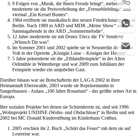
9 Folgen von „Musik, die Ihnen Freude bringt“, mehrmals
moderierte sie die Preisverleihung der „Fernsehlieblinge“ und
viermal „Ein Kessel Buntes“.
1984 eröffnete sie musikalisch den neuen Friedrichstadtpalast in
Berlin. Nach 1989 in ARD und MDR „Meine Show“ und vier
Samstagabende in der ARD „Sommermelodie“.
12 Jahre moderierte sie mit Denes Törcz die TV Sendung
„Wünsch Dir was“.
Im Sommer 2001 und 2002 spielte sie in Neustrelitz die Gräfin
Voß in der Operette „Königin Luise – Königin der Herzen“.
5 Jahre präsentierte sie die „Elblandfestspiele“ in der Alten
Oelmühle in Wittenberge und war 2009 zum Jubiläum der
Festspiele wieder ein umjubelter Gast.
Darüber hinaus war sie Botschafterin der LAGA 2002 in ihrer
Heimatstadt Eberswalde, 2003 wurde sie Repräsentantin in
Sangerhausen - Anlass „100 Jahre Rosarium“ - das größte seiner Art in
Europa.
Ihre sozialen Projekte bei denen sie Schirmherrin ist, sind seit 1996
„Wohnprojekt UNDINE (Wohn- und Obdachlose)“ in Berlin und seit
2002 bei MC Donald Kinderstiftung im Kinderhaus Cottbus.
2005 erschien ihr 2. Buch „Schürt das Feuer“ mit dem sie auf
Lesereise war.