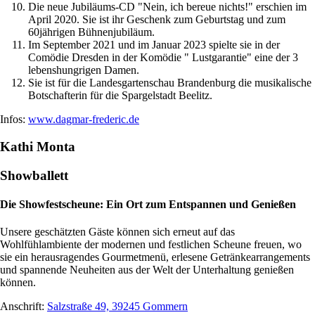
Die neue Jubiläums-CD "Nein, ich bereue nichts!" erschien im
April 2020. Sie ist ihr Geschenk zum Geburtstag und zum
60jährigen Bühnenjubiläum.
Im September 2021 und im Januar 2023 spielte sie in der
Comödie Dresden in der Komödie " Lustgarantie" eine der 3
lebenshungrigen Damen.
Sie ist für die Landesgartenschau Brandenburg die musikalische
Botschafterin für die Spargelstadt Beelitz.
Infos:
www.dagmar-frederic.de
Kathi Monta
Showballett
Die Showfestscheune: Ein Ort zum Entspannen und Genießen
Unsere geschätzten Gäste können sich erneut auf das
Wohlfühlambiente der modernen und festlichen Scheune freuen, wo
sie ein herausragendes Gourmetmenü, erlesene Getränkearrangements
und spannende Neuheiten aus der Welt der Unterhaltung genießen
können.
Anschrift:
Salzstraße 49, 39245 Gommern