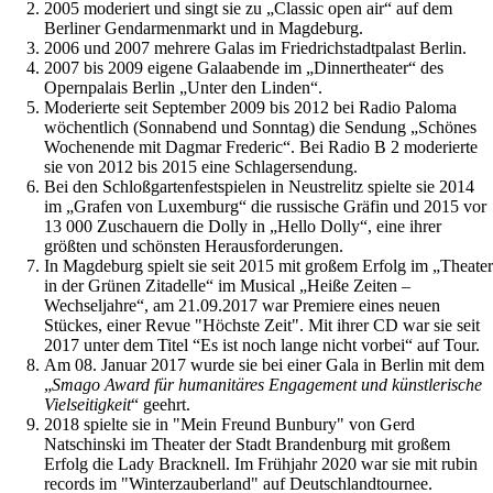
2005 moderiert und singt sie zu „Classic open air“ auf dem
Berliner Gendarmenmarkt und in Magdeburg.
2006 und 2007 mehrere Galas im Friedrichstadtpalast Berlin.
2007 bis 2009 eigene Galaabende im „Dinnertheater“ des
Opernpalais Berlin „Unter den Linden“.
Moderierte seit September 2009 bis 2012 bei Radio Paloma
wöchentlich (Sonnabend und Sonntag) die Sendung „Schönes
Wochenende mit Dagmar Frederic“. Bei Radio B 2 moderierte
sie von 2012 bis 2015 eine Schlagersendung.
Bei den Schloßgartenfestspielen in Neustrelitz spielte sie 2014
im „Grafen von Luxemburg“ die russische Gräfin und 2015 vor
13 000 Zuschauern die Dolly in „Hello Dolly“, eine ihrer
größten und schönsten Herausforderungen.
In Magdeburg spielt sie seit 2015 mit großem Erfolg im „Theater
in der Grünen Zitadelle“ im Musical „Heiße Zeiten –
Wechseljahre“, am 21.09.2017 war Premiere eines neuen
Stückes, einer Revue "Höchste Zeit". Mit ihrer CD war sie seit
2017 unter dem Titel “Es ist noch lange nicht vorbei“ auf Tour.
Am 08. Januar 2017 wurde sie bei einer Gala in Berlin mit dem
„
Smago Award für humanitäres Engagement und künstlerische
Vielseitigkeit
“ geehrt.
2018 spielte sie in "Mein Freund Bunbury" von Gerd
Natschinski im Theater der Stadt Brandenburg mit großem
Erfolg die Lady Bracknell. Im Frühjahr 2020 war sie mit rubin
records im "Winterzauberland" auf Deutschlandtournee.