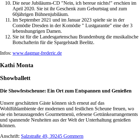
Die neue Jubiläums-CD "Nein, ich bereue nichts!" erschien im
April 2020. Sie ist ihr Geschenk zum Geburtstag und zum
60jährigen Bühnenjubiläum.
Im September 2021 und im Januar 2023 spielte sie in der
Comödie Dresden in der Komödie " Lustgarantie" eine der 3
lebenshungrigen Damen.
Sie ist für die Landesgartenschau Brandenburg die musikalische
Botschafterin für die Spargelstadt Beelitz.
Infos:
www.dagmar-frederic.de
Kathi Monta
Showballett
Die Showfestscheune: Ein Ort zum Entspannen und Genießen
Unsere geschätzten Gäste können sich erneut auf das
Wohlfühlambiente der modernen und festlichen Scheune freuen, wo
sie ein herausragendes Gourmetmenü, erlesene Getränkearrangements
und spannende Neuheiten aus der Welt der Unterhaltung genießen
können.
Anschrift:
Salzstraße 49, 39245 Gommern