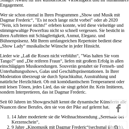
Engagement.
Wer sie schon einmal in Ihren Programmen „Show und Musik mit
Dagmar Frederic“, "Es ist noch lange nicht vorbei" oder ab 2020
"Nein, ich bereue nichts!" erleben konnte, wird diese vielseitige und
stimmgewaltige Powerfrau nicht so schnell vergessen. Sie besticht in
ihren Auftritten mit Schlagfertigkeit, Anmut, Eleganz. und
Bühnenpräsenz. Mit Ihrem umfangreichen Repertoire bedient diese
„Show Lady“ musikalische Wünsche in jeder Hinsicht.
Lieder wie „Laß die Rosen nicht verblühn“, "Was halten Sie vom
Tango?" und „Die reiferen Fraun“, liefen mit großem Erfolg in allen
einschlägigen Musiksendungen. Souverän gestaltet sie Fernseh- und
Unterhaltungsshows, Galas und Geschäftspräsentationen. In Ihrer
Moderation überzeugt sie durch Sprachkultur, Ausstrahlung und
natürliche Herzlichkeit. Ob mit komödiantischem Temperament oder
mit leisen Tönen, jedes Lied, das sie singt gehört ihr. Kein Imitieren,
sondern Interpretieren, das ist Dagmar Frederic.
Seit 60 Jahren im Showgeschäft kennt die dynamische Künstlerin alle
Nuancen diese Berufes, den sie von der Pike auf gelernt hat.
14 Jahre moderierte sie die Weihnachtssendung „Serenade bei
Kerzenschein“,
9 Jahre „Kinomusik mit Dagmar Frederic“(sechsmal jährlich),