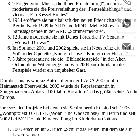
9 Folgen von „Musik, die Ihnen Freude bringt“, mehrmals
moderierte sie die Preisverleihung der „Fernsehlieblinge“ und
viermal „Ein Kessel Buntes“.
1984 eröffnete sie musikalisch den neuen Friedrichstadtpalast in
Berlin. Nach 1989 in ARD und MDR „Meine Show“ und vier
Samstagabende in der ARD „Sommermelodie“.
12 Jahre moderierte sie mit Denes Törcz die TV Sendung
„Wünsch Dir was“.
Im Sommer 2001 und 2002 spielte sie in Neustrelitz die Gräfin
Voß in der Operette „Königin Luise – Königin der Herzen“.
5 Jahre präsentierte sie die „Elblandfestspiele“ in der Alten
Oelmühle in Wittenberge und war 2009 zum Jubiläum der
Festspiele wieder ein umjubelter Gast.
Darüber hinaus war sie Botschafterin der LAGA 2002 in ihrer
Heimatstadt Eberswalde, 2003 wurde sie Repräsentantin in
Sangerhausen - Anlass „100 Jahre Rosarium“ - das größte seiner Art in
Europa.
Ihre sozialen Projekte bei denen sie Schirmherrin ist, sind seit 1996
„Wohnprojekt UNDINE (Wohn- und Obdachlose)“ in Berlin und seit
2002 bei MC Donald Kinderstiftung im Kinderhaus Cottbus.
2005 erschien ihr 2. Buch „Schürt das Feuer“ mit dem sie auf
Lesereise war.