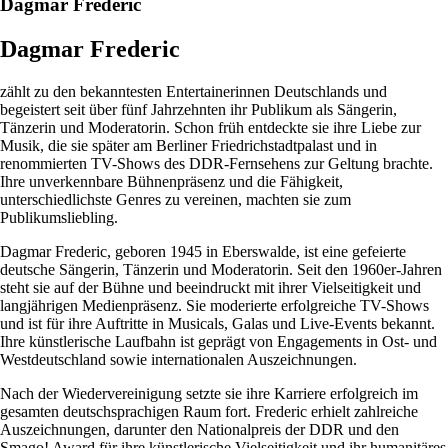
Dagmar Frederic
Dagmar Frederic
zählt zu den bekanntesten Entertainerinnen Deutschlands und
begeistert seit über fünf Jahrzehnten ihr Publikum als Sängerin,
Tänzerin und Moderatorin. Schon früh entdeckte sie ihre Liebe zur
Musik, die sie später am Berliner Friedrichstadtpalast und in
renommierten TV-Shows des DDR-Fernsehens zur Geltung brachte.
Ihre unverkennbare Bühnenpräsenz und die Fähigkeit,
unterschiedlichste Genres zu vereinen, machten sie zum
Publikumsliebling.
Dagmar Frederic, geboren 1945 in Eberswalde, ist eine gefeierte
deutsche Sängerin, Tänzerin und Moderatorin. Seit den 1960er-Jahren
steht sie auf der Bühne und beeindruckt mit ihrer Vielseitigkeit und
langjährigen Medienpräsenz. Sie moderierte erfolgreiche TV-Shows
und ist für ihre Auftritte in Musicals, Galas und Live-Events bekannt.
Ihre künstlerische Laufbahn ist geprägt von Engagements in Ost- und
Westdeutschland sowie internationalen Auszeichnungen.
Nach der Wiedervereinigung setzte sie ihre Karriere erfolgreich im
gesamten deutschsprachigen Raum fort. Frederic erhielt zahlreiche
Auszeichnungen, darunter den Nationalpreis der DDR und den
Smago! Award für ihre künstlerische Vielseitigkeit und ihr humanitäres