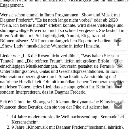
Engagement.
Wer sie schon einmal in Ihren Programmen „Show und Musik mit
Dagmar Frederic“, "Es ist noch lange nicht vorbei" oder ab 2020
"Nein, ich bereue nichts!" erleben konnte, wird diese vielseitige und
stimmgewaltige Powerfrau nicht so schnell vergessen. Sie besticht in
ihren Auftritten mit Schlagfertigkeit, Anmut, Eleganz. und
Bühnenpräsenz. Mit Ihrem umfangreichen Repertoire bedient diese
„Show Lady“ musikalische Wünsche in jeder Hinsicht.
Lieder wie „Laß die Rosen nicht verblühn“, "Was halten Sie vom
Tango?" und „Die reiferen Fraun“, liefen mit großem Erfolg in allen
einschlägigen Musiksendungen. Souverän gestaltet sie Fernseh- und
Unterhaltungsshows, Galas und Geschäftspräsentationen. In Ihrer
Moderation überzeugt sie durch Sprachkultur, Ausstrahlung und
natürliche Herzlichkeit. Ob mit komödiantischem Temperament oder
mit leisen Tönen, jedes Lied, das sie singt gehört ihr. Kein Imitieren,
sondern Interpretieren, das ist Dagmar Frederic.
Seit 60 Jahren im Showgeschäft kennt die dynamische Künstlerin alle
Nuancen diese Berufes, den sie von der Pike auf gelernt hat.
14 Jahre moderierte sie die Weihnachtssendung „Serenade bei
Kerzenschein“,
9 Jahre „Kinomusik mit Dagmar Frederic“(sechsmal jährlich),