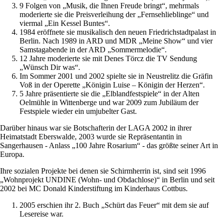
9 Folgen von „Musik, die Ihnen Freude bringt“, mehrmals
moderierte sie die Preisverleihung der „Fernsehlieblinge“ und
viermal „Ein Kessel Buntes“.
1984 eröffnete sie musikalisch den neuen Friedrichstadtpalast in
Berlin. Nach 1989 in ARD und MDR „Meine Show“ und vier
Samstagabende in der ARD „Sommermelodie“.
12 Jahre moderierte sie mit Denes Törcz die TV Sendung
„Wünsch Dir was“.
Im Sommer 2001 und 2002 spielte sie in Neustrelitz die Gräfin
Voß in der Operette „Königin Luise – Königin der Herzen“.
5 Jahre präsentierte sie die „Elblandfestspiele“ in der Alten
Oelmühle in Wittenberge und war 2009 zum Jubiläum der
Festspiele wieder ein umjubelter Gast.
Darüber hinaus war sie Botschafterin der LAGA 2002 in ihrer
Heimatstadt Eberswalde, 2003 wurde sie Repräsentantin in
Sangerhausen - Anlass „100 Jahre Rosarium“ - das größte seiner Art in
Europa.
Ihre sozialen Projekte bei denen sie Schirmherrin ist, sind seit 1996
„Wohnprojekt UNDINE (Wohn- und Obdachlose)“ in Berlin und seit
2002 bei MC Donald Kinderstiftung im Kinderhaus Cottbus.
2005 erschien ihr 2. Buch „Schürt das Feuer“ mit dem sie auf
Lesereise war.