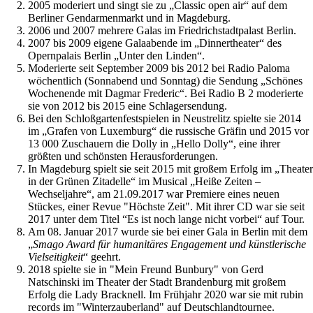
2005 moderiert und singt sie zu „Classic open air“ auf dem
Berliner Gendarmenmarkt und in Magdeburg.
2006 und 2007 mehrere Galas im Friedrichstadtpalast Berlin.
2007 bis 2009 eigene Galaabende im „Dinnertheater“ des
Opernpalais Berlin „Unter den Linden“.
Moderierte seit September 2009 bis 2012 bei Radio Paloma
wöchentlich (Sonnabend und Sonntag) die Sendung „Schönes
Wochenende mit Dagmar Frederic“. Bei Radio B 2 moderierte
sie von 2012 bis 2015 eine Schlagersendung.
Bei den Schloßgartenfestspielen in Neustrelitz spielte sie 2014
im „Grafen von Luxemburg“ die russische Gräfin und 2015 vor
13 000 Zuschauern die Dolly in „Hello Dolly“, eine ihrer
größten und schönsten Herausforderungen.
In Magdeburg spielt sie seit 2015 mit großem Erfolg im „Theater
in der Grünen Zitadelle“ im Musical „Heiße Zeiten –
Wechseljahre“, am 21.09.2017 war Premiere eines neuen
Stückes, einer Revue "Höchste Zeit". Mit ihrer CD war sie seit
2017 unter dem Titel “Es ist noch lange nicht vorbei“ auf Tour.
Am 08. Januar 2017 wurde sie bei einer Gala in Berlin mit dem
„
Smago Award für humanitäres Engagement und künstlerische
Vielseitigkeit
“ geehrt.
2018 spielte sie in "Mein Freund Bunbury" von Gerd
Natschinski im Theater der Stadt Brandenburg mit großem
Erfolg die Lady Bracknell. Im Frühjahr 2020 war sie mit rubin
records im "Winterzauberland" auf Deutschlandtournee.