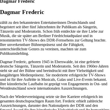
Dagmar Frederic
Dagmar Frederic
zählt zu den bekanntesten Entertainerinnen Deutschlands und
begeistert seit über fünf Jahrzehnten ihr Publikum als Sängerin,
Tänzerin und Moderatorin. Schon früh entdeckte sie ihre Liebe zur
Musik, die sie später am Berliner Friedrichstadtpalast und in
renommierten TV-Shows des DDR-Fernsehens zur Geltung brachte.
Ihre unverkennbare Bühnenpräsenz und die Fähigkeit,
unterschiedlichste Genres zu vereinen, machten sie zum
Publikumsliebling.
Dagmar Frederic, geboren 1945 in Eberswalde, ist eine gefeierte
deutsche Sängerin, Tänzerin und Moderatorin. Seit den 1960er-Jahren
steht sie auf der Bühne und beeindruckt mit ihrer Vielseitigkeit und
langjährigen Medienpräsenz. Sie moderierte erfolgreiche TV-Shows
und ist für ihre Auftritte in Musicals, Galas und Live-Events bekannt.
Ihre künstlerische Laufbahn ist geprägt von Engagements in Ost- und
Westdeutschland sowie internationalen Auszeichnungen.
Nach der Wiedervereinigung setzte sie ihre Karriere erfolgreich im
gesamten deutschsprachigen Raum fort. Frederic erhielt zahlreiche
Auszeichnungen, darunter den Nationalpreis der DDR und den
Smago! Award für ihre künstlerische Vielseitigkeit und ihr humanitäres