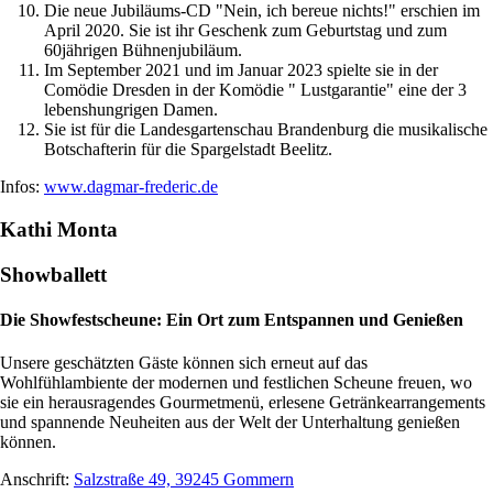
Die neue Jubiläums-CD "Nein, ich bereue nichts!" erschien im
April 2020. Sie ist ihr Geschenk zum Geburtstag und zum
60jährigen Bühnenjubiläum.
Im September 2021 und im Januar 2023 spielte sie in der
Comödie Dresden in der Komödie " Lustgarantie" eine der 3
lebenshungrigen Damen.
Sie ist für die Landesgartenschau Brandenburg die musikalische
Botschafterin für die Spargelstadt Beelitz.
Infos:
www.dagmar-frederic.de
Kathi Monta
Showballett
Die Showfestscheune: Ein Ort zum Entspannen und Genießen
Unsere geschätzten Gäste können sich erneut auf das
Wohlfühlambiente der modernen und festlichen Scheune freuen, wo
sie ein herausragendes Gourmetmenü, erlesene Getränkearrangements
und spannende Neuheiten aus der Welt der Unterhaltung genießen
können.
Anschrift:
Salzstraße 49, 39245 Gommern