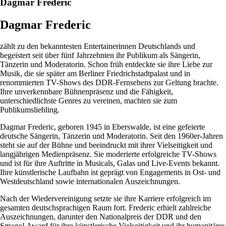
Dagmar Frederic
Dagmar Frederic
zählt zu den bekanntesten Entertainerinnen Deutschlands und
begeistert seit über fünf Jahrzehnten ihr Publikum als Sängerin,
Tänzerin und Moderatorin. Schon früh entdeckte sie ihre Liebe zur
Musik, die sie später am Berliner Friedrichstadtpalast und in
renommierten TV-Shows des DDR-Fernsehens zur Geltung brachte.
Ihre unverkennbare Bühnenpräsenz und die Fähigkeit,
unterschiedlichste Genres zu vereinen, machten sie zum
Publikumsliebling.
Dagmar Frederic, geboren 1945 in Eberswalde, ist eine gefeierte
deutsche Sängerin, Tänzerin und Moderatorin. Seit den 1960er-Jahren
steht sie auf der Bühne und beeindruckt mit ihrer Vielseitigkeit und
langjährigen Medienpräsenz. Sie moderierte erfolgreiche TV-Shows
und ist für ihre Auftritte in Musicals, Galas und Live-Events bekannt.
Ihre künstlerische Laufbahn ist geprägt von Engagements in Ost- und
Westdeutschland sowie internationalen Auszeichnungen.
Nach der Wiedervereinigung setzte sie ihre Karriere erfolgreich im
gesamten deutschsprachigen Raum fort. Frederic erhielt zahlreiche
Auszeichnungen, darunter den Nationalpreis der DDR und den
Smago! Award für ihre künstlerische Vielseitigkeit und ihr humanitäres