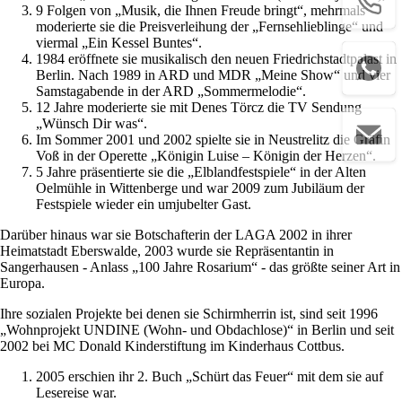
9 Folgen von „Musik, die Ihnen Freude bringt“, mehrmals
moderierte sie die Preisverleihung der „Fernsehlieblinge“ und
viermal „Ein Kessel Buntes“.
1984 eröffnete sie musikalisch den neuen Friedrichstadtpalast in
Berlin. Nach 1989 in ARD und MDR „Meine Show“ und vier
Samstagabende in der ARD „Sommermelodie“.
12 Jahre moderierte sie mit Denes Törcz die TV Sendung
„Wünsch Dir was“.
Im Sommer 2001 und 2002 spielte sie in Neustrelitz die Gräfin
Voß in der Operette „Königin Luise – Königin der Herzen“.
5 Jahre präsentierte sie die „Elblandfestspiele“ in der Alten
Oelmühle in Wittenberge und war 2009 zum Jubiläum der
Festspiele wieder ein umjubelter Gast.
Darüber hinaus war sie Botschafterin der LAGA 2002 in ihrer
Heimatstadt Eberswalde, 2003 wurde sie Repräsentantin in
Sangerhausen - Anlass „100 Jahre Rosarium“ - das größte seiner Art in
Europa.
Ihre sozialen Projekte bei denen sie Schirmherrin ist, sind seit 1996
„Wohnprojekt UNDINE (Wohn- und Obdachlose)“ in Berlin und seit
2002 bei MC Donald Kinderstiftung im Kinderhaus Cottbus.
2005 erschien ihr 2. Buch „Schürt das Feuer“ mit dem sie auf
Lesereise war.