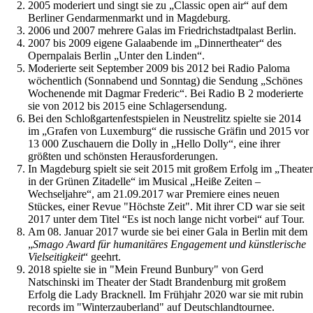
2005 moderiert und singt sie zu „Classic open air“ auf dem
Berliner Gendarmenmarkt und in Magdeburg.
2006 und 2007 mehrere Galas im Friedrichstadtpalast Berlin.
2007 bis 2009 eigene Galaabende im „Dinnertheater“ des
Opernpalais Berlin „Unter den Linden“.
Moderierte seit September 2009 bis 2012 bei Radio Paloma
wöchentlich (Sonnabend und Sonntag) die Sendung „Schönes
Wochenende mit Dagmar Frederic“. Bei Radio B 2 moderierte
sie von 2012 bis 2015 eine Schlagersendung.
Bei den Schloßgartenfestspielen in Neustrelitz spielte sie 2014
im „Grafen von Luxemburg“ die russische Gräfin und 2015 vor
13 000 Zuschauern die Dolly in „Hello Dolly“, eine ihrer
größten und schönsten Herausforderungen.
In Magdeburg spielt sie seit 2015 mit großem Erfolg im „Theater
in der Grünen Zitadelle“ im Musical „Heiße Zeiten –
Wechseljahre“, am 21.09.2017 war Premiere eines neuen
Stückes, einer Revue "Höchste Zeit". Mit ihrer CD war sie seit
2017 unter dem Titel “Es ist noch lange nicht vorbei“ auf Tour.
Am 08. Januar 2017 wurde sie bei einer Gala in Berlin mit dem
„
Smago Award für humanitäres Engagement und künstlerische
Vielseitigkeit
“ geehrt.
2018 spielte sie in "Mein Freund Bunbury" von Gerd
Natschinski im Theater der Stadt Brandenburg mit großem
Erfolg die Lady Bracknell. Im Frühjahr 2020 war sie mit rubin
records im "Winterzauberland" auf Deutschlandtournee.