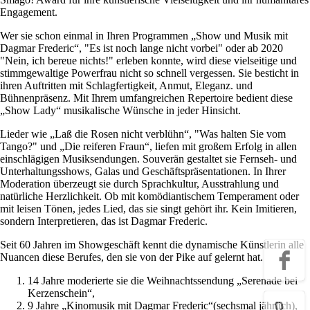
Engagement.
Wer sie schon einmal in Ihren Programmen „Show und Musik mit
Dagmar Frederic“, "Es ist noch lange nicht vorbei" oder ab 2020
"Nein, ich bereue nichts!" erleben konnte, wird diese vielseitige und
stimmgewaltige Powerfrau nicht so schnell vergessen. Sie besticht in
ihren Auftritten mit Schlagfertigkeit, Anmut, Eleganz. und
Bühnenpräsenz. Mit Ihrem umfangreichen Repertoire bedient diese
„Show Lady“ musikalische Wünsche in jeder Hinsicht.
Lieder wie „Laß die Rosen nicht verblühn“, "Was halten Sie vom
Tango?" und „Die reiferen Fraun“, liefen mit großem Erfolg in allen
einschlägigen Musiksendungen. Souverän gestaltet sie Fernseh- und
Unterhaltungsshows, Galas und Geschäftspräsentationen. In Ihrer
Moderation überzeugt sie durch Sprachkultur, Ausstrahlung und
natürliche Herzlichkeit. Ob mit komödiantischem Temperament oder
mit leisen Tönen, jedes Lied, das sie singt gehört ihr. Kein Imitieren,
sondern Interpretieren, das ist Dagmar Frederic.
Seit 60 Jahren im Showgeschäft kennt die dynamische Künstlerin alle
Nuancen diese Berufes, den sie von der Pike auf gelernt hat.
14 Jahre moderierte sie die Weihnachtssendung „Serenade bei
Kerzenschein“,
9 Jahre „Kinomusik mit Dagmar Frederic“(sechsmal jährlich),