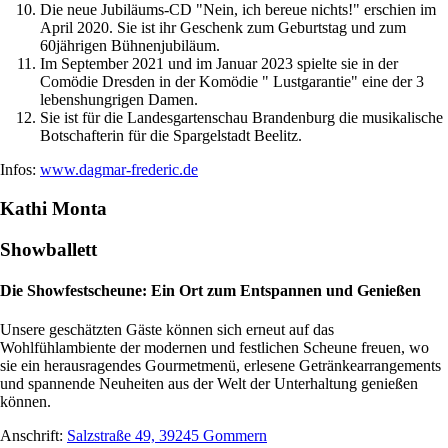
Die neue Jubiläums-CD "Nein, ich bereue nichts!" erschien im
April 2020. Sie ist ihr Geschenk zum Geburtstag und zum
60jährigen Bühnenjubiläum.
Im September 2021 und im Januar 2023 spielte sie in der
Comödie Dresden in der Komödie " Lustgarantie" eine der 3
lebenshungrigen Damen.
Sie ist für die Landesgartenschau Brandenburg die musikalische
Botschafterin für die Spargelstadt Beelitz.
Infos:
www.dagmar-frederic.de
Kathi Monta
Showballett
Die Showfestscheune: Ein Ort zum Entspannen und Genießen
Unsere geschätzten Gäste können sich erneut auf das
Wohlfühlambiente der modernen und festlichen Scheune freuen, wo
sie ein herausragendes Gourmetmenü, erlesene Getränkearrangements
und spannende Neuheiten aus der Welt der Unterhaltung genießen
können.
Anschrift:
Salzstraße 49, 39245 Gommern