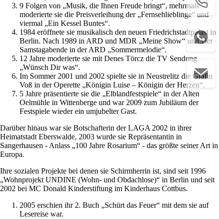
9 Folgen von „Musik, die Ihnen Freude bringt“, mehrmals
moderierte sie die Preisverleihung der „Fernsehlieblinge“ und
viermal „Ein Kessel Buntes“.
1984 eröffnete sie musikalisch den neuen Friedrichstadtpalast in
Berlin. Nach 1989 in ARD und MDR „Meine Show“ und vier
Samstagabende in der ARD „Sommermelodie“.
12 Jahre moderierte sie mit Denes Törcz die TV Sendung
„Wünsch Dir was“.
Im Sommer 2001 und 2002 spielte sie in Neustrelitz die Gräfin
Voß in der Operette „Königin Luise – Königin der Herzen“.
5 Jahre präsentierte sie die „Elblandfestspiele“ in der Alten
Oelmühle in Wittenberge und war 2009 zum Jubiläum der
Festspiele wieder ein umjubelter Gast.
Darüber hinaus war sie Botschafterin der LAGA 2002 in ihrer
Heimatstadt Eberswalde, 2003 wurde sie Repräsentantin in
Sangerhausen - Anlass „100 Jahre Rosarium“ - das größte seiner Art in
Europa.
Ihre sozialen Projekte bei denen sie Schirmherrin ist, sind seit 1996
„Wohnprojekt UNDINE (Wohn- und Obdachlose)“ in Berlin und seit
2002 bei MC Donald Kinderstiftung im Kinderhaus Cottbus.
2005 erschien ihr 2. Buch „Schürt das Feuer“ mit dem sie auf
Lesereise war.