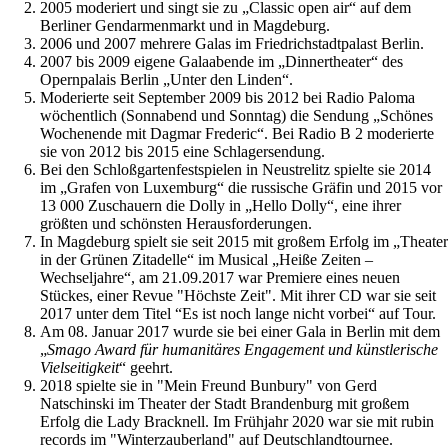
2005 moderiert und singt sie zu „Classic open air“ auf dem
Berliner Gendarmenmarkt und in Magdeburg.
2006 und 2007 mehrere Galas im Friedrichstadtpalast Berlin.
2007 bis 2009 eigene Galaabende im „Dinnertheater“ des
Opernpalais Berlin „Unter den Linden“.
Moderierte seit September 2009 bis 2012 bei Radio Paloma
wöchentlich (Sonnabend und Sonntag) die Sendung „Schönes
Wochenende mit Dagmar Frederic“. Bei Radio B 2 moderierte
sie von 2012 bis 2015 eine Schlagersendung.
Bei den Schloßgartenfestspielen in Neustrelitz spielte sie 2014
im „Grafen von Luxemburg“ die russische Gräfin und 2015 vor
13 000 Zuschauern die Dolly in „Hello Dolly“, eine ihrer
größten und schönsten Herausforderungen.
In Magdeburg spielt sie seit 2015 mit großem Erfolg im „Theater
in der Grünen Zitadelle“ im Musical „Heiße Zeiten –
Wechseljahre“, am 21.09.2017 war Premiere eines neuen
Stückes, einer Revue "Höchste Zeit". Mit ihrer CD war sie seit
2017 unter dem Titel “Es ist noch lange nicht vorbei“ auf Tour.
Am 08. Januar 2017 wurde sie bei einer Gala in Berlin mit dem
„
Smago Award für humanitäres Engagement und künstlerische
Vielseitigkeit
“ geehrt.
2018 spielte sie in "Mein Freund Bunbury" von Gerd
Natschinski im Theater der Stadt Brandenburg mit großem
Erfolg die Lady Bracknell. Im Frühjahr 2020 war sie mit rubin
records im "Winterzauberland" auf Deutschlandtournee.