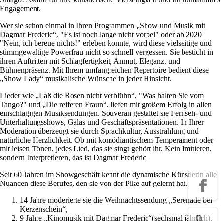
Engagement.
Wer sie schon einmal in Ihren Programmen „Show und Musik mit
Dagmar Frederic“, "Es ist noch lange nicht vorbei" oder ab 2020
"Nein, ich bereue nichts!" erleben konnte, wird diese vielseitige und
stimmgewaltige Powerfrau nicht so schnell vergessen. Sie besticht in
ihren Auftritten mit Schlagfertigkeit, Anmut, Eleganz. und
Bühnenpräsenz. Mit Ihrem umfangreichen Repertoire bedient diese
„Show Lady“ musikalische Wünsche in jeder Hinsicht.
Lieder wie „Laß die Rosen nicht verblühn“, "Was halten Sie vom
Tango?" und „Die reiferen Fraun“, liefen mit großem Erfolg in allen
einschlägigen Musiksendungen. Souverän gestaltet sie Fernseh- und
Unterhaltungsshows, Galas und Geschäftspräsentationen. In Ihrer
Moderation überzeugt sie durch Sprachkultur, Ausstrahlung und
natürliche Herzlichkeit. Ob mit komödiantischem Temperament oder
mit leisen Tönen, jedes Lied, das sie singt gehört ihr. Kein Imitieren,
sondern Interpretieren, das ist Dagmar Frederic.
Seit 60 Jahren im Showgeschäft kennt die dynamische Künstlerin alle
Nuancen diese Berufes, den sie von der Pike auf gelernt hat.
14 Jahre moderierte sie die Weihnachtssendung „Serenade bei
Kerzenschein“,
9 Jahre „Kinomusik mit Dagmar Frederic“(sechsmal jährlich),