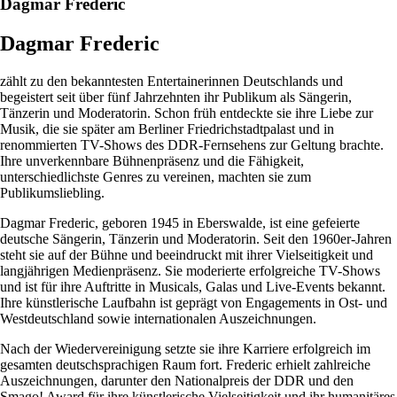
Dagmar Frederic
Dagmar Frederic
zählt zu den bekanntesten Entertainerinnen Deutschlands und
begeistert seit über fünf Jahrzehnten ihr Publikum als Sängerin,
Tänzerin und Moderatorin. Schon früh entdeckte sie ihre Liebe zur
Musik, die sie später am Berliner Friedrichstadtpalast und in
renommierten TV-Shows des DDR-Fernsehens zur Geltung brachte.
Ihre unverkennbare Bühnenpräsenz und die Fähigkeit,
unterschiedlichste Genres zu vereinen, machten sie zum
Publikumsliebling.
Dagmar Frederic, geboren 1945 in Eberswalde, ist eine gefeierte
deutsche Sängerin, Tänzerin und Moderatorin. Seit den 1960er-Jahren
steht sie auf der Bühne und beeindruckt mit ihrer Vielseitigkeit und
langjährigen Medienpräsenz. Sie moderierte erfolgreiche TV-Shows
und ist für ihre Auftritte in Musicals, Galas und Live-Events bekannt.
Ihre künstlerische Laufbahn ist geprägt von Engagements in Ost- und
Westdeutschland sowie internationalen Auszeichnungen.
Nach der Wiedervereinigung setzte sie ihre Karriere erfolgreich im
gesamten deutschsprachigen Raum fort. Frederic erhielt zahlreiche
Auszeichnungen, darunter den Nationalpreis der DDR und den
Smago! Award für ihre künstlerische Vielseitigkeit und ihr humanitäres