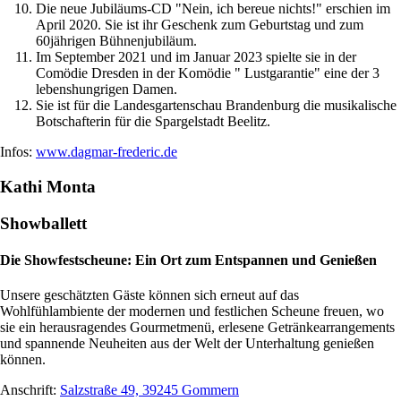
Die neue Jubiläums-CD "Nein, ich bereue nichts!" erschien im
April 2020. Sie ist ihr Geschenk zum Geburtstag und zum
60jährigen Bühnenjubiläum.
Im September 2021 und im Januar 2023 spielte sie in der
Comödie Dresden in der Komödie " Lustgarantie" eine der 3
lebenshungrigen Damen.
Sie ist für die Landesgartenschau Brandenburg die musikalische
Botschafterin für die Spargelstadt Beelitz.
Infos:
www.dagmar-frederic.de
Kathi Monta
Showballett
Die Showfestscheune: Ein Ort zum Entspannen und Genießen
Unsere geschätzten Gäste können sich erneut auf das
Wohlfühlambiente der modernen und festlichen Scheune freuen, wo
sie ein herausragendes Gourmetmenü, erlesene Getränkearrangements
und spannende Neuheiten aus der Welt der Unterhaltung genießen
können.
Anschrift:
Salzstraße 49, 39245 Gommern