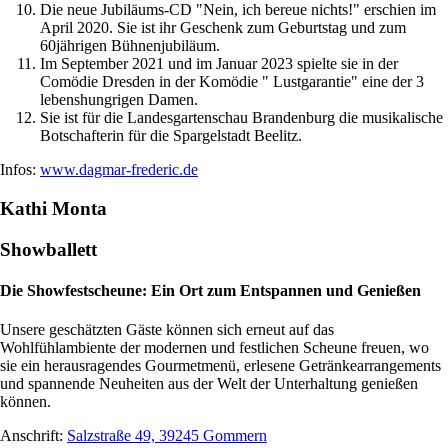
Die neue Jubiläums-CD "Nein, ich bereue nichts!" erschien im
April 2020. Sie ist ihr Geschenk zum Geburtstag und zum
60jährigen Bühnenjubiläum.
Im September 2021 und im Januar 2023 spielte sie in der
Comödie Dresden in der Komödie " Lustgarantie" eine der 3
lebenshungrigen Damen.
Sie ist für die Landesgartenschau Brandenburg die musikalische
Botschafterin für die Spargelstadt Beelitz.
Infos:
www.dagmar-frederic.de
Kathi Monta
Showballett
Die Showfestscheune: Ein Ort zum Entspannen und Genießen
Unsere geschätzten Gäste können sich erneut auf das
Wohlfühlambiente der modernen und festlichen Scheune freuen, wo
sie ein herausragendes Gourmetmenü, erlesene Getränkearrangements
und spannende Neuheiten aus der Welt der Unterhaltung genießen
können.
Anschrift:
Salzstraße 49, 39245 Gommern