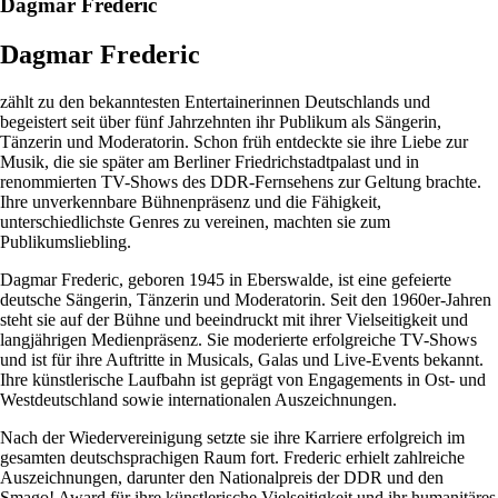
Dagmar Frederic
Dagmar Frederic
zählt zu den bekanntesten Entertainerinnen Deutschlands und
begeistert seit über fünf Jahrzehnten ihr Publikum als Sängerin,
Tänzerin und Moderatorin. Schon früh entdeckte sie ihre Liebe zur
Musik, die sie später am Berliner Friedrichstadtpalast und in
renommierten TV-Shows des DDR-Fernsehens zur Geltung brachte.
Ihre unverkennbare Bühnenpräsenz und die Fähigkeit,
unterschiedlichste Genres zu vereinen, machten sie zum
Publikumsliebling.
Dagmar Frederic, geboren 1945 in Eberswalde, ist eine gefeierte
deutsche Sängerin, Tänzerin und Moderatorin. Seit den 1960er-Jahren
steht sie auf der Bühne und beeindruckt mit ihrer Vielseitigkeit und
langjährigen Medienpräsenz. Sie moderierte erfolgreiche TV-Shows
und ist für ihre Auftritte in Musicals, Galas und Live-Events bekannt.
Ihre künstlerische Laufbahn ist geprägt von Engagements in Ost- und
Westdeutschland sowie internationalen Auszeichnungen.
Nach der Wiedervereinigung setzte sie ihre Karriere erfolgreich im
gesamten deutschsprachigen Raum fort. Frederic erhielt zahlreiche
Auszeichnungen, darunter den Nationalpreis der DDR und den
Smago! Award für ihre künstlerische Vielseitigkeit und ihr humanitäres