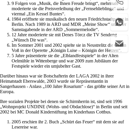
9 Folgen von „Musik, die Ihnen Freude bringt“, mehrmals
moderierte sie die Preisverleihung der „Fernsehlieblinge“ und
viermal „Ein Kessel Buntes“.
1984 eröffnete sie musikalisch den neuen Friedrichstadtpalast in
Berlin. Nach 1989 in ARD und MDR „Meine Show“ und vier
Samstagabende in der ARD „Sommermelodie“.
12 Jahre moderierte sie mit Denes Törcz die TV Sendung
„Wünsch Dir was“.
Im Sommer 2001 und 2002 spielte sie in Neustrelitz die Gräfin
Voß in der Operette „Königin Luise – Königin der Herzen“.
5 Jahre präsentierte sie die „Elblandfestspiele“ in der Alten
Oelmühle in Wittenberge und war 2009 zum Jubiläum der
Festspiele wieder ein umjubelter Gast.
Darüber hinaus war sie Botschafterin der LAGA 2002 in ihrer
Heimatstadt Eberswalde, 2003 wurde sie Repräsentantin in
Sangerhausen - Anlass „100 Jahre Rosarium“ - das größte seiner Art in
Europa.
Ihre sozialen Projekte bei denen sie Schirmherrin ist, sind seit 1996
„Wohnprojekt UNDINE (Wohn- und Obdachlose)“ in Berlin und seit
2002 bei MC Donald Kinderstiftung im Kinderhaus Cottbus.
2005 erschien ihr 2. Buch „Schürt das Feuer“ mit dem sie auf
Lesereise war.