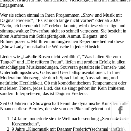
Engagement.
Wer sie schon einmal in Ihren Programmen „Show und Musik mit
Dagmar Frederic“, "Es ist noch lange nicht vorbei" oder ab 2020
"Nein, ich bereue nichts!" erleben konnte, wird diese vielseitige und
stimmgewaltige Powerfrau nicht so schnell vergessen. Sie besticht in
ihren Auftritten mit Schlagfertigkeit, Anmut, Eleganz. und
Bühnenpräsenz. Mit Ihrem umfangreichen Repertoire bedient diese
„Show Lady“ musikalische Wünsche in jeder Hinsicht.
Lieder wie „Laß die Rosen nicht verblühn“, "Was halten Sie vom
Tango?" und „Die reiferen Fraun“, liefen mit großem Erfolg in allen
einschlägigen Musiksendungen. Souverän gestaltet sie Fernseh- und
Unterhaltungsshows, Galas und Geschäftspräsentationen. In Ihrer
Moderation überzeugt sie durch Sprachkultur, Ausstrahlung und
natürliche Herzlichkeit. Ob mit komödiantischem Temperament oder
mit leisen Tönen, jedes Lied, das sie singt gehört ihr. Kein Imitieren,
sondern Interpretieren, das ist Dagmar Frederic.
Seit 60 Jahren im Showgeschäft kennt die dynamische Künstlerin alle
Nuancen diese Berufes, den sie von der Pike auf gelernt hat.
14 Jahre moderierte sie die Weihnachtssendung „Serenade bei
Kerzenschein“,
9 Jahre „Kinomusik mit Dagmar Frederic“(sechsmal jährlich),