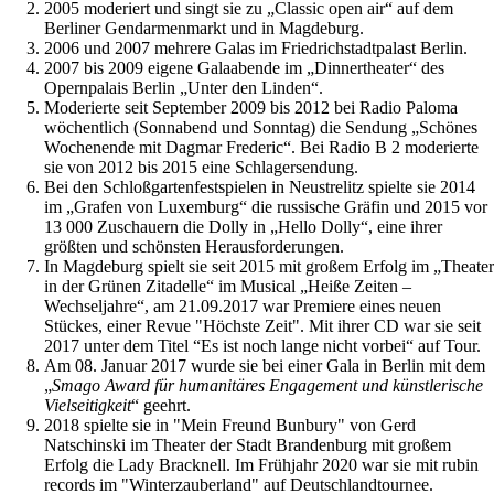
2005 moderiert und singt sie zu „Classic open air“ auf dem
Berliner Gendarmenmarkt und in Magdeburg.
2006 und 2007 mehrere Galas im Friedrichstadtpalast Berlin.
2007 bis 2009 eigene Galaabende im „Dinnertheater“ des
Opernpalais Berlin „Unter den Linden“.
Moderierte seit September 2009 bis 2012 bei Radio Paloma
wöchentlich (Sonnabend und Sonntag) die Sendung „Schönes
Wochenende mit Dagmar Frederic“. Bei Radio B 2 moderierte
sie von 2012 bis 2015 eine Schlagersendung.
Bei den Schloßgartenfestspielen in Neustrelitz spielte sie 2014
im „Grafen von Luxemburg“ die russische Gräfin und 2015 vor
13 000 Zuschauern die Dolly in „Hello Dolly“, eine ihrer
größten und schönsten Herausforderungen.
In Magdeburg spielt sie seit 2015 mit großem Erfolg im „Theater
in der Grünen Zitadelle“ im Musical „Heiße Zeiten –
Wechseljahre“, am 21.09.2017 war Premiere eines neuen
Stückes, einer Revue "Höchste Zeit". Mit ihrer CD war sie seit
2017 unter dem Titel “Es ist noch lange nicht vorbei“ auf Tour.
Am 08. Januar 2017 wurde sie bei einer Gala in Berlin mit dem
„
Smago Award für humanitäres Engagement und künstlerische
Vielseitigkeit
“ geehrt.
2018 spielte sie in "Mein Freund Bunbury" von Gerd
Natschinski im Theater der Stadt Brandenburg mit großem
Erfolg die Lady Bracknell. Im Frühjahr 2020 war sie mit rubin
records im "Winterzauberland" auf Deutschlandtournee.