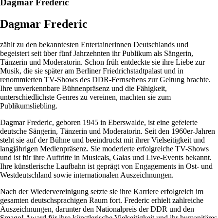
Dagmar Frederic
Dagmar Frederic
zählt zu den bekanntesten Entertainerinnen Deutschlands und
begeistert seit über fünf Jahrzehnten ihr Publikum als Sängerin,
Tänzerin und Moderatorin. Schon früh entdeckte sie ihre Liebe zur
Musik, die sie später am Berliner Friedrichstadtpalast und in
renommierten TV-Shows des DDR-Fernsehens zur Geltung brachte.
Ihre unverkennbare Bühnenpräsenz und die Fähigkeit,
unterschiedlichste Genres zu vereinen, machten sie zum
Publikumsliebling.
Dagmar Frederic, geboren 1945 in Eberswalde, ist eine gefeierte
deutsche Sängerin, Tänzerin und Moderatorin. Seit den 1960er-Jahren
steht sie auf der Bühne und beeindruckt mit ihrer Vielseitigkeit und
langjährigen Medienpräsenz. Sie moderierte erfolgreiche TV-Shows
und ist für ihre Auftritte in Musicals, Galas und Live-Events bekannt.
Ihre künstlerische Laufbahn ist geprägt von Engagements in Ost- und
Westdeutschland sowie internationalen Auszeichnungen.
Nach der Wiedervereinigung setzte sie ihre Karriere erfolgreich im
gesamten deutschsprachigen Raum fort. Frederic erhielt zahlreiche
Auszeichnungen, darunter den Nationalpreis der DDR und den
Smago! Award für ihre künstlerische Vielseitigkeit und ihr humanitäres