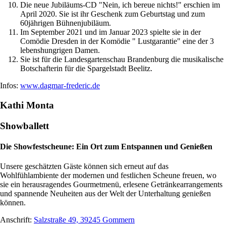
Die neue Jubiläums-CD "Nein, ich bereue nichts!" erschien im
April 2020. Sie ist ihr Geschenk zum Geburtstag und zum
60jährigen Bühnenjubiläum.
Im September 2021 und im Januar 2023 spielte sie in der
Comödie Dresden in der Komödie " Lustgarantie" eine der 3
lebenshungrigen Damen.
Sie ist für die Landesgartenschau Brandenburg die musikalische
Botschafterin für die Spargelstadt Beelitz.
Infos:
www.dagmar-frederic.de
Kathi Monta
Showballett
Die Showfestscheune: Ein Ort zum Entspannen und Genießen
Unsere geschätzten Gäste können sich erneut auf das
Wohlfühlambiente der modernen und festlichen Scheune freuen, wo
sie ein herausragendes Gourmetmenü, erlesene Getränkearrangements
und spannende Neuheiten aus der Welt der Unterhaltung genießen
können.
Anschrift:
Salzstraße 49, 39245 Gommern