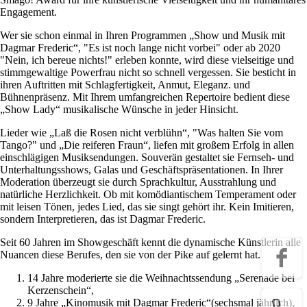
Engagement.
Wer sie schon einmal in Ihren Programmen „Show und Musik mit
Dagmar Frederic“, "Es ist noch lange nicht vorbei" oder ab 2020
"Nein, ich bereue nichts!" erleben konnte, wird diese vielseitige und
stimmgewaltige Powerfrau nicht so schnell vergessen. Sie besticht in
ihren Auftritten mit Schlagfertigkeit, Anmut, Eleganz. und
Bühnenpräsenz. Mit Ihrem umfangreichen Repertoire bedient diese
„Show Lady“ musikalische Wünsche in jeder Hinsicht.
Lieder wie „Laß die Rosen nicht verblühn“, "Was halten Sie vom
Tango?" und „Die reiferen Fraun“, liefen mit großem Erfolg in allen
einschlägigen Musiksendungen. Souverän gestaltet sie Fernseh- und
Unterhaltungsshows, Galas und Geschäftspräsentationen. In Ihrer
Moderation überzeugt sie durch Sprachkultur, Ausstrahlung und
natürliche Herzlichkeit. Ob mit komödiantischem Temperament oder
mit leisen Tönen, jedes Lied, das sie singt gehört ihr. Kein Imitieren,
sondern Interpretieren, das ist Dagmar Frederic.
Seit 60 Jahren im Showgeschäft kennt die dynamische Künstlerin alle
Nuancen diese Berufes, den sie von der Pike auf gelernt hat.
14 Jahre moderierte sie die Weihnachtssendung „Serenade bei
Kerzenschein“,
9 Jahre „Kinomusik mit Dagmar Frederic“(sechsmal jährlich),