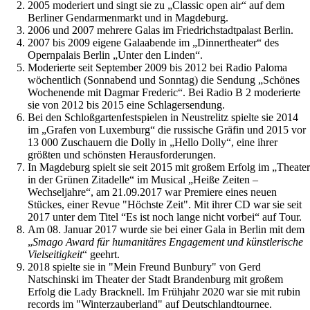
2005 moderiert und singt sie zu „Classic open air“ auf dem
Berliner Gendarmenmarkt und in Magdeburg.
2006 und 2007 mehrere Galas im Friedrichstadtpalast Berlin.
2007 bis 2009 eigene Galaabende im „Dinnertheater“ des
Opernpalais Berlin „Unter den Linden“.
Moderierte seit September 2009 bis 2012 bei Radio Paloma
wöchentlich (Sonnabend und Sonntag) die Sendung „Schönes
Wochenende mit Dagmar Frederic“. Bei Radio B 2 moderierte
sie von 2012 bis 2015 eine Schlagersendung.
Bei den Schloßgartenfestspielen in Neustrelitz spielte sie 2014
im „Grafen von Luxemburg“ die russische Gräfin und 2015 vor
13 000 Zuschauern die Dolly in „Hello Dolly“, eine ihrer
größten und schönsten Herausforderungen.
In Magdeburg spielt sie seit 2015 mit großem Erfolg im „Theater
in der Grünen Zitadelle“ im Musical „Heiße Zeiten –
Wechseljahre“, am 21.09.2017 war Premiere eines neuen
Stückes, einer Revue "Höchste Zeit". Mit ihrer CD war sie seit
2017 unter dem Titel “Es ist noch lange nicht vorbei“ auf Tour.
Am 08. Januar 2017 wurde sie bei einer Gala in Berlin mit dem
„
Smago Award für humanitäres Engagement und künstlerische
Vielseitigkeit
“ geehrt.
2018 spielte sie in "Mein Freund Bunbury" von Gerd
Natschinski im Theater der Stadt Brandenburg mit großem
Erfolg die Lady Bracknell. Im Frühjahr 2020 war sie mit rubin
records im "Winterzauberland" auf Deutschlandtournee.