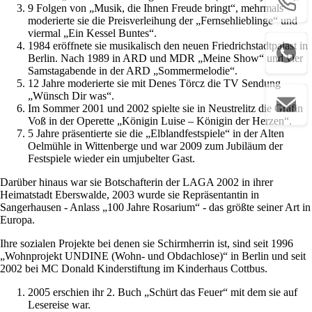
9 Folgen von „Musik, die Ihnen Freude bringt“, mehrmals
moderierte sie die Preisverleihung der „Fernsehlieblinge“ und
viermal „Ein Kessel Buntes“.
1984 eröffnete sie musikalisch den neuen Friedrichstadtpalast in
Berlin. Nach 1989 in ARD und MDR „Meine Show“ und vier
Samstagabende in der ARD „Sommermelodie“.
12 Jahre moderierte sie mit Denes Törcz die TV Sendung
„Wünsch Dir was“.
Im Sommer 2001 und 2002 spielte sie in Neustrelitz die Gräfin
Voß in der Operette „Königin Luise – Königin der Herzen“.
5 Jahre präsentierte sie die „Elblandfestspiele“ in der Alten
Oelmühle in Wittenberge und war 2009 zum Jubiläum der
Festspiele wieder ein umjubelter Gast.
Darüber hinaus war sie Botschafterin der LAGA 2002 in ihrer
Heimatstadt Eberswalde, 2003 wurde sie Repräsentantin in
Sangerhausen - Anlass „100 Jahre Rosarium“ - das größte seiner Art in
Europa.
Ihre sozialen Projekte bei denen sie Schirmherrin ist, sind seit 1996
„Wohnprojekt UNDINE (Wohn- und Obdachlose)“ in Berlin und seit
2002 bei MC Donald Kinderstiftung im Kinderhaus Cottbus.
2005 erschien ihr 2. Buch „Schürt das Feuer“ mit dem sie auf
Lesereise war.