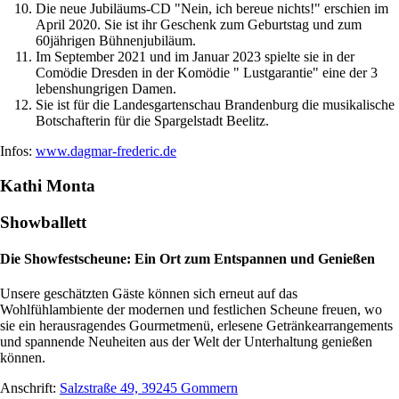
Die neue Jubiläums-CD "Nein, ich bereue nichts!" erschien im
April 2020. Sie ist ihr Geschenk zum Geburtstag und zum
60jährigen Bühnenjubiläum.
Im September 2021 und im Januar 2023 spielte sie in der
Comödie Dresden in der Komödie " Lustgarantie" eine der 3
lebenshungrigen Damen.
Sie ist für die Landesgartenschau Brandenburg die musikalische
Botschafterin für die Spargelstadt Beelitz.
Infos:
www.dagmar-frederic.de
Kathi Monta
Showballett
Die Showfestscheune: Ein Ort zum Entspannen und Genießen
Unsere geschätzten Gäste können sich erneut auf das
Wohlfühlambiente der modernen und festlichen Scheune freuen, wo
sie ein herausragendes Gourmetmenü, erlesene Getränkearrangements
und spannende Neuheiten aus der Welt der Unterhaltung genießen
können.
Anschrift:
Salzstraße 49, 39245 Gommern