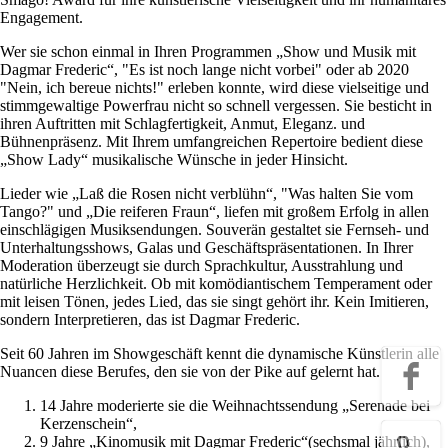
Engagement.
Wer sie schon einmal in Ihren Programmen „Show und Musik mit
Dagmar Frederic“, "Es ist noch lange nicht vorbei" oder ab 2020
"Nein, ich bereue nichts!" erleben konnte, wird diese vielseitige und
stimmgewaltige Powerfrau nicht so schnell vergessen. Sie besticht in
ihren Auftritten mit Schlagfertigkeit, Anmut, Eleganz. und
Bühnenpräsenz. Mit Ihrem umfangreichen Repertoire bedient diese
„Show Lady“ musikalische Wünsche in jeder Hinsicht.
Lieder wie „Laß die Rosen nicht verblühn“, "Was halten Sie vom
Tango?" und „Die reiferen Fraun“, liefen mit großem Erfolg in allen
einschlägigen Musiksendungen. Souverän gestaltet sie Fernseh- und
Unterhaltungsshows, Galas und Geschäftspräsentationen. In Ihrer
Moderation überzeugt sie durch Sprachkultur, Ausstrahlung und
natürliche Herzlichkeit. Ob mit komödiantischem Temperament oder
mit leisen Tönen, jedes Lied, das sie singt gehört ihr. Kein Imitieren,
sondern Interpretieren, das ist Dagmar Frederic.
Seit 60 Jahren im Showgeschäft kennt die dynamische Künstlerin alle
Nuancen diese Berufes, den sie von der Pike auf gelernt hat.
14 Jahre moderierte sie die Weihnachtssendung „Serenade bei
Kerzenschein“,
9 Jahre „Kinomusik mit Dagmar Frederic“(sechsmal jährlich),