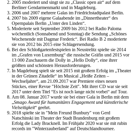
2005 moderiert und singt sie zu „Classic open air“ auf dem
Berliner Gendarmenmarkt und in Magdeburg.
2006 und 2007 mehrere Galas im Friedrichstadtpalast Berlin.
2007 bis 2009 eigene Galaabende im „Dinnertheater“ des
Opernpalais Berlin „Unter den Linden“.
Moderierte seit September 2009 bis 2012 bei Radio Paloma
wöchentlich (Sonnabend und Sonntag) die Sendung „Schönes
Wochenende mit Dagmar Frederic“. Bei Radio B 2 moderierte
sie von 2012 bis 2015 eine Schlagersendung.
Bei den Schloßgartenfestspielen in Neustrelitz spielte sie 2014
im „Grafen von Luxemburg“ die russische Gräfin und 2015 vor
13 000 Zuschauern die Dolly in „Hello Dolly“, eine ihrer
größten und schönsten Herausforderungen.
In Magdeburg spielt sie seit 2015 mit großem Erfolg im „Theater
in der Grünen Zitadelle“ im Musical „Heiße Zeiten –
Wechseljahre“, am 21.09.2017 war Premiere eines neuen
Stückes, einer Revue "Höchste Zeit". Mit ihrer CD war sie seit
2017 unter dem Titel “Es ist noch lange nicht vorbei“ auf Tour.
Am 08. Januar 2017 wurde sie bei einer Gala in Berlin mit dem
„
Smago Award für humanitäres Engagement und künstlerische
Vielseitigkeit
“ geehrt.
2018 spielte sie in "Mein Freund Bunbury" von Gerd
Natschinski im Theater der Stadt Brandenburg mit großem
Erfolg die Lady Bracknell. Im Frühjahr 2020 war sie mit rubin
records im "Winterzauberland" auf Deutschlandtournee.