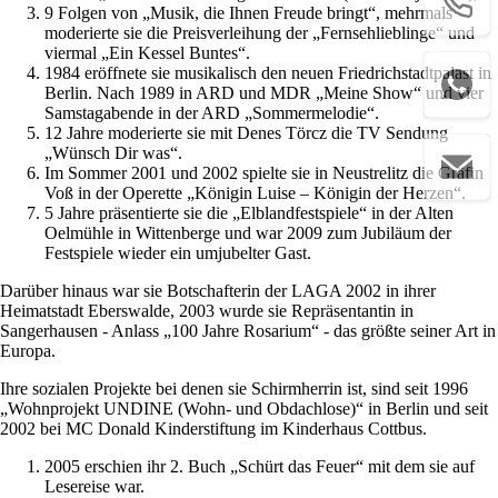
9 Folgen von „Musik, die Ihnen Freude bringt“, mehrmals
moderierte sie die Preisverleihung der „Fernsehlieblinge“ und
viermal „Ein Kessel Buntes“.
1984 eröffnete sie musikalisch den neuen Friedrichstadtpalast in
Berlin. Nach 1989 in ARD und MDR „Meine Show“ und vier
Samstagabende in der ARD „Sommermelodie“.
12 Jahre moderierte sie mit Denes Törcz die TV Sendung
„Wünsch Dir was“.
Im Sommer 2001 und 2002 spielte sie in Neustrelitz die Gräfin
Voß in der Operette „Königin Luise – Königin der Herzen“.
5 Jahre präsentierte sie die „Elblandfestspiele“ in der Alten
Oelmühle in Wittenberge und war 2009 zum Jubiläum der
Festspiele wieder ein umjubelter Gast.
Darüber hinaus war sie Botschafterin der LAGA 2002 in ihrer
Heimatstadt Eberswalde, 2003 wurde sie Repräsentantin in
Sangerhausen - Anlass „100 Jahre Rosarium“ - das größte seiner Art in
Europa.
Ihre sozialen Projekte bei denen sie Schirmherrin ist, sind seit 1996
„Wohnprojekt UNDINE (Wohn- und Obdachlose)“ in Berlin und seit
2002 bei MC Donald Kinderstiftung im Kinderhaus Cottbus.
2005 erschien ihr 2. Buch „Schürt das Feuer“ mit dem sie auf
Lesereise war.