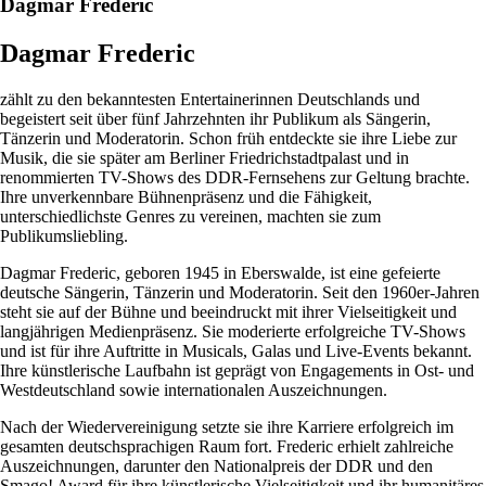
Dagmar Frederic
Dagmar Frederic
zählt zu den bekanntesten Entertainerinnen Deutschlands und
begeistert seit über fünf Jahrzehnten ihr Publikum als Sängerin,
Tänzerin und Moderatorin. Schon früh entdeckte sie ihre Liebe zur
Musik, die sie später am Berliner Friedrichstadtpalast und in
renommierten TV-Shows des DDR-Fernsehens zur Geltung brachte.
Ihre unverkennbare Bühnenpräsenz und die Fähigkeit,
unterschiedlichste Genres zu vereinen, machten sie zum
Publikumsliebling.
Dagmar Frederic, geboren 1945 in Eberswalde, ist eine gefeierte
deutsche Sängerin, Tänzerin und Moderatorin. Seit den 1960er-Jahren
steht sie auf der Bühne und beeindruckt mit ihrer Vielseitigkeit und
langjährigen Medienpräsenz. Sie moderierte erfolgreiche TV-Shows
und ist für ihre Auftritte in Musicals, Galas und Live-Events bekannt.
Ihre künstlerische Laufbahn ist geprägt von Engagements in Ost- und
Westdeutschland sowie internationalen Auszeichnungen.
Nach der Wiedervereinigung setzte sie ihre Karriere erfolgreich im
gesamten deutschsprachigen Raum fort. Frederic erhielt zahlreiche
Auszeichnungen, darunter den Nationalpreis der DDR und den
Smago! Award für ihre künstlerische Vielseitigkeit und ihr humanitäres