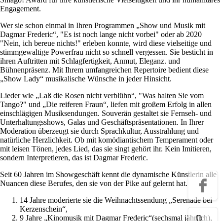
Engagement.
Wer sie schon einmal in Ihren Programmen „Show und Musik mit
Dagmar Frederic“, "Es ist noch lange nicht vorbei" oder ab 2020
"Nein, ich bereue nichts!" erleben konnte, wird diese vielseitige und
stimmgewaltige Powerfrau nicht so schnell vergessen. Sie besticht in
ihren Auftritten mit Schlagfertigkeit, Anmut, Eleganz. und
Bühnenpräsenz. Mit Ihrem umfangreichen Repertoire bedient diese
„Show Lady“ musikalische Wünsche in jeder Hinsicht.
Lieder wie „Laß die Rosen nicht verblühn“, "Was halten Sie vom
Tango?" und „Die reiferen Fraun“, liefen mit großem Erfolg in allen
einschlägigen Musiksendungen. Souverän gestaltet sie Fernseh- und
Unterhaltungsshows, Galas und Geschäftspräsentationen. In Ihrer
Moderation überzeugt sie durch Sprachkultur, Ausstrahlung und
natürliche Herzlichkeit. Ob mit komödiantischem Temperament oder
mit leisen Tönen, jedes Lied, das sie singt gehört ihr. Kein Imitieren,
sondern Interpretieren, das ist Dagmar Frederic.
Seit 60 Jahren im Showgeschäft kennt die dynamische Künstlerin alle
Nuancen diese Berufes, den sie von der Pike auf gelernt hat.
14 Jahre moderierte sie die Weihnachtssendung „Serenade bei
Kerzenschein“,
9 Jahre „Kinomusik mit Dagmar Frederic“(sechsmal jährlich),