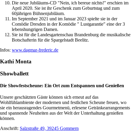
Die neue Jubiläums-CD "Nein, ich bereue nichts!" erschien im
April 2020. Sie ist ihr Geschenk zum Geburtstag und zum
60jährigen Bühnenjubiläum.
Im September 2021 und im Januar 2023 spielte sie in der
Comödie Dresden in der Komödie " Lustgarantie" eine der 3
lebenshungrigen Damen.
Sie ist für die Landesgartenschau Brandenburg die musikalische
Botschafterin für die Spargelstadt Beelitz.
Infos:
www.dagmar-frederic.de
Kathi Monta
Showballett
Die Showfestscheune: Ein Ort zum Entspannen und Genießen
Unsere geschätzten Gäste können sich erneut auf das
Wohlfühlambiente der modernen und festlichen Scheune freuen, wo
sie ein herausragendes Gourmetmenü, erlesene Getränkearrangements
und spannende Neuheiten aus der Welt der Unterhaltung genießen
können.
Anschrift:
Salzstraße 49, 39245 Gommern