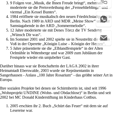
9 Folgen von „Musik, die Ihnen Freude bringt“, mehrmals
moderierte sie die Preisverleihung der „Fernsehlieblinge“ und
viermal „Ein Kessel Buntes“.
1984 eröffnete sie musikalisch den neuen Friedrichstadtpalast in
Berlin. Nach 1989 in ARD und MDR „Meine Show“ und vier
Samstagabende in der ARD „Sommermelodie“.
12 Jahre moderierte sie mit Denes Törcz die TV Sendung
„Wünsch Dir was“.
Im Sommer 2001 und 2002 spielte sie in Neustrelitz die Gräfin
Voß in der Operette „Königin Luise – Königin der Herzen“.
5 Jahre präsentierte sie die „Elblandfestspiele“ in der Alten
Oelmühle in Wittenberge und war 2009 zum Jubiläum der
Festspiele wieder ein umjubelter Gast.
Darüber hinaus war sie Botschafterin der LAGA 2002 in ihrer
Heimatstadt Eberswalde, 2003 wurde sie Repräsentantin in
Sangerhausen - Anlass „100 Jahre Rosarium“ - das größte seiner Art in
Europa.
Ihre sozialen Projekte bei denen sie Schirmherrin ist, sind seit 1996
„Wohnprojekt UNDINE (Wohn- und Obdachlose)“ in Berlin und seit
2002 bei MC Donald Kinderstiftung im Kinderhaus Cottbus.
2005 erschien ihr 2. Buch „Schürt das Feuer“ mit dem sie auf
Lesereise war.