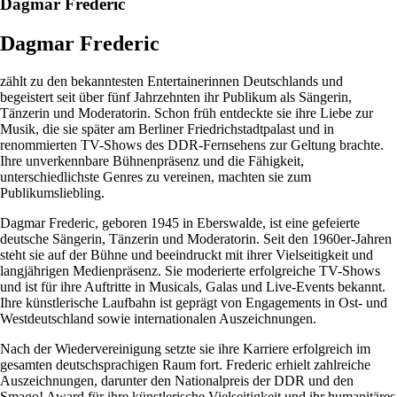
Dagmar Frederic
Dagmar Frederic
zählt zu den bekanntesten Entertainerinnen Deutschlands und
begeistert seit über fünf Jahrzehnten ihr Publikum als Sängerin,
Tänzerin und Moderatorin. Schon früh entdeckte sie ihre Liebe zur
Musik, die sie später am Berliner Friedrichstadtpalast und in
renommierten TV-Shows des DDR-Fernsehens zur Geltung brachte.
Ihre unverkennbare Bühnenpräsenz und die Fähigkeit,
unterschiedlichste Genres zu vereinen, machten sie zum
Publikumsliebling.
Dagmar Frederic, geboren 1945 in Eberswalde, ist eine gefeierte
deutsche Sängerin, Tänzerin und Moderatorin. Seit den 1960er-Jahren
steht sie auf der Bühne und beeindruckt mit ihrer Vielseitigkeit und
langjährigen Medienpräsenz. Sie moderierte erfolgreiche TV-Shows
und ist für ihre Auftritte in Musicals, Galas und Live-Events bekannt.
Ihre künstlerische Laufbahn ist geprägt von Engagements in Ost- und
Westdeutschland sowie internationalen Auszeichnungen.
Nach der Wiedervereinigung setzte sie ihre Karriere erfolgreich im
gesamten deutschsprachigen Raum fort. Frederic erhielt zahlreiche
Auszeichnungen, darunter den Nationalpreis der DDR und den
Smago! Award für ihre künstlerische Vielseitigkeit und ihr humanitäres