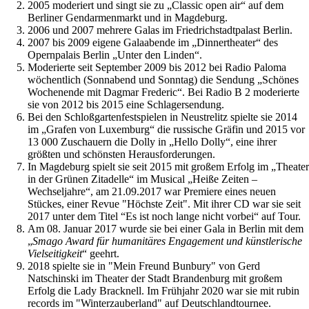
2005 moderiert und singt sie zu „Classic open air“ auf dem
Berliner Gendarmenmarkt und in Magdeburg.
2006 und 2007 mehrere Galas im Friedrichstadtpalast Berlin.
2007 bis 2009 eigene Galaabende im „Dinnertheater“ des
Opernpalais Berlin „Unter den Linden“.
Moderierte seit September 2009 bis 2012 bei Radio Paloma
wöchentlich (Sonnabend und Sonntag) die Sendung „Schönes
Wochenende mit Dagmar Frederic“. Bei Radio B 2 moderierte
sie von 2012 bis 2015 eine Schlagersendung.
Bei den Schloßgartenfestspielen in Neustrelitz spielte sie 2014
im „Grafen von Luxemburg“ die russische Gräfin und 2015 vor
13 000 Zuschauern die Dolly in „Hello Dolly“, eine ihrer
größten und schönsten Herausforderungen.
In Magdeburg spielt sie seit 2015 mit großem Erfolg im „Theater
in der Grünen Zitadelle“ im Musical „Heiße Zeiten –
Wechseljahre“, am 21.09.2017 war Premiere eines neuen
Stückes, einer Revue "Höchste Zeit". Mit ihrer CD war sie seit
2017 unter dem Titel “Es ist noch lange nicht vorbei“ auf Tour.
Am 08. Januar 2017 wurde sie bei einer Gala in Berlin mit dem
„
Smago Award für humanitäres Engagement und künstlerische
Vielseitigkeit
“ geehrt.
2018 spielte sie in "Mein Freund Bunbury" von Gerd
Natschinski im Theater der Stadt Brandenburg mit großem
Erfolg die Lady Bracknell. Im Frühjahr 2020 war sie mit rubin
records im "Winterzauberland" auf Deutschlandtournee.