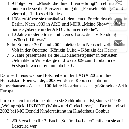
9 Folgen von „Musik, die Ihnen Freude bringt“, mehrmals
moderierte sie die Preisverleihung der „Fernsehlieblinge“ und
viermal „Ein Kessel Buntes“.
1984 eröffnete sie musikalisch den neuen Friedrichstadtpalast in
Berlin. Nach 1989 in ARD und MDR „Meine Show“ und vier
Samstagabende in der ARD „Sommermelodie“.
12 Jahre moderierte sie mit Denes Törcz die TV Sendung
„Wünsch Dir was“.
Im Sommer 2001 und 2002 spielte sie in Neustrelitz die Gräfin
Voß in der Operette „Königin Luise – Königin der Herzen“.
5 Jahre präsentierte sie die „Elblandfestspiele“ in der Alten
Oelmühle in Wittenberge und war 2009 zum Jubiläum der
Festspiele wieder ein umjubelter Gast.
Darüber hinaus war sie Botschafterin der LAGA 2002 in ihrer
Heimatstadt Eberswalde, 2003 wurde sie Repräsentantin in
Sangerhausen - Anlass „100 Jahre Rosarium“ - das größte seiner Art in
Europa.
Ihre sozialen Projekte bei denen sie Schirmherrin ist, sind seit 1996
„Wohnprojekt UNDINE (Wohn- und Obdachlose)“ in Berlin und seit
2002 bei MC Donald Kinderstiftung im Kinderhaus Cottbus.
2005 erschien ihr 2. Buch „Schürt das Feuer“ mit dem sie auf
Lesereise war.