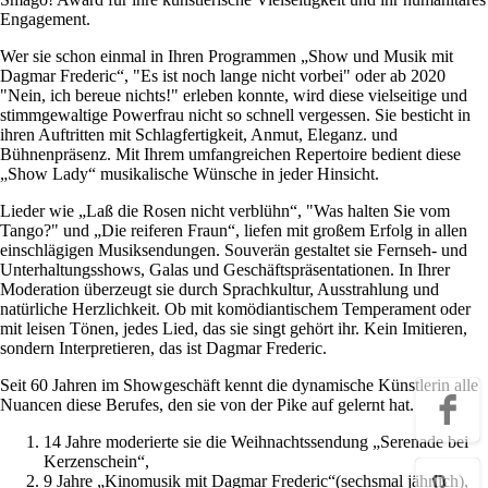
Engagement.
Wer sie schon einmal in Ihren Programmen „Show und Musik mit
Dagmar Frederic“, "Es ist noch lange nicht vorbei" oder ab 2020
"Nein, ich bereue nichts!" erleben konnte, wird diese vielseitige und
stimmgewaltige Powerfrau nicht so schnell vergessen. Sie besticht in
ihren Auftritten mit Schlagfertigkeit, Anmut, Eleganz. und
Bühnenpräsenz. Mit Ihrem umfangreichen Repertoire bedient diese
„Show Lady“ musikalische Wünsche in jeder Hinsicht.
Lieder wie „Laß die Rosen nicht verblühn“, "Was halten Sie vom
Tango?" und „Die reiferen Fraun“, liefen mit großem Erfolg in allen
einschlägigen Musiksendungen. Souverän gestaltet sie Fernseh- und
Unterhaltungsshows, Galas und Geschäftspräsentationen. In Ihrer
Moderation überzeugt sie durch Sprachkultur, Ausstrahlung und
natürliche Herzlichkeit. Ob mit komödiantischem Temperament oder
mit leisen Tönen, jedes Lied, das sie singt gehört ihr. Kein Imitieren,
sondern Interpretieren, das ist Dagmar Frederic.
Seit 60 Jahren im Showgeschäft kennt die dynamische Künstlerin alle
Nuancen diese Berufes, den sie von der Pike auf gelernt hat.
14 Jahre moderierte sie die Weihnachtssendung „Serenade bei
Kerzenschein“,
9 Jahre „Kinomusik mit Dagmar Frederic“(sechsmal jährlich),