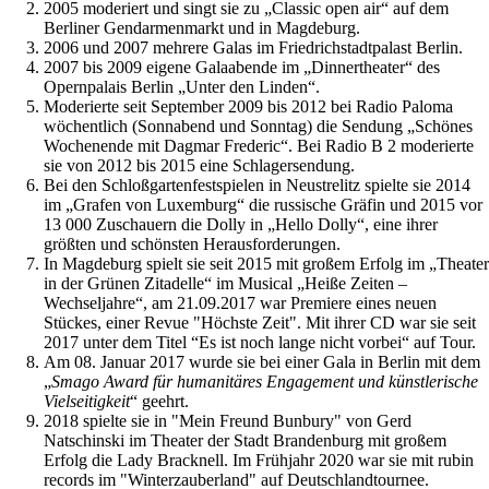
2005 moderiert und singt sie zu „Classic open air“ auf dem
Berliner Gendarmenmarkt und in Magdeburg.
2006 und 2007 mehrere Galas im Friedrichstadtpalast Berlin.
2007 bis 2009 eigene Galaabende im „Dinnertheater“ des
Opernpalais Berlin „Unter den Linden“.
Moderierte seit September 2009 bis 2012 bei Radio Paloma
wöchentlich (Sonnabend und Sonntag) die Sendung „Schönes
Wochenende mit Dagmar Frederic“. Bei Radio B 2 moderierte
sie von 2012 bis 2015 eine Schlagersendung.
Bei den Schloßgartenfestspielen in Neustrelitz spielte sie 2014
im „Grafen von Luxemburg“ die russische Gräfin und 2015 vor
13 000 Zuschauern die Dolly in „Hello Dolly“, eine ihrer
größten und schönsten Herausforderungen.
In Magdeburg spielt sie seit 2015 mit großem Erfolg im „Theater
in der Grünen Zitadelle“ im Musical „Heiße Zeiten –
Wechseljahre“, am 21.09.2017 war Premiere eines neuen
Stückes, einer Revue "Höchste Zeit". Mit ihrer CD war sie seit
2017 unter dem Titel “Es ist noch lange nicht vorbei“ auf Tour.
Am 08. Januar 2017 wurde sie bei einer Gala in Berlin mit dem
„
Smago Award für humanitäres Engagement und künstlerische
Vielseitigkeit
“ geehrt.
2018 spielte sie in "Mein Freund Bunbury" von Gerd
Natschinski im Theater der Stadt Brandenburg mit großem
Erfolg die Lady Bracknell. Im Frühjahr 2020 war sie mit rubin
records im "Winterzauberland" auf Deutschlandtournee.