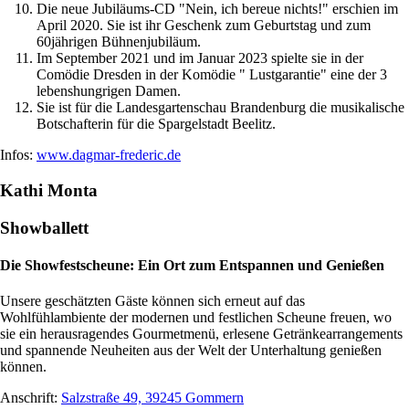
Die neue Jubiläums-CD "Nein, ich bereue nichts!" erschien im
April 2020. Sie ist ihr Geschenk zum Geburtstag und zum
60jährigen Bühnenjubiläum.
Im September 2021 und im Januar 2023 spielte sie in der
Comödie Dresden in der Komödie " Lustgarantie" eine der 3
lebenshungrigen Damen.
Sie ist für die Landesgartenschau Brandenburg die musikalische
Botschafterin für die Spargelstadt Beelitz.
Infos:
www.dagmar-frederic.de
Kathi Monta
Showballett
Die Showfestscheune: Ein Ort zum Entspannen und Genießen
Unsere geschätzten Gäste können sich erneut auf das
Wohlfühlambiente der modernen und festlichen Scheune freuen, wo
sie ein herausragendes Gourmetmenü, erlesene Getränkearrangements
und spannende Neuheiten aus der Welt der Unterhaltung genießen
können.
Anschrift:
Salzstraße 49, 39245 Gommern