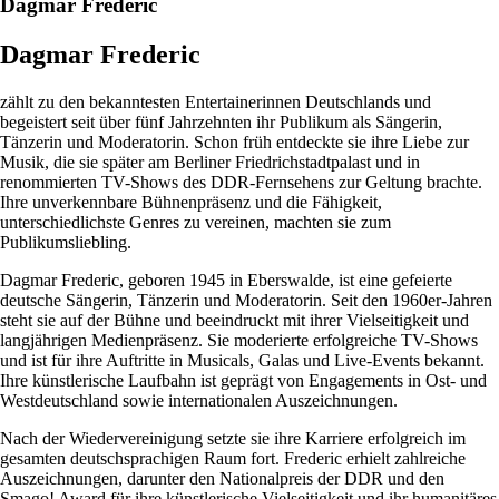
Dagmar Frederic
Dagmar Frederic
zählt zu den bekanntesten Entertainerinnen Deutschlands und
begeistert seit über fünf Jahrzehnten ihr Publikum als Sängerin,
Tänzerin und Moderatorin. Schon früh entdeckte sie ihre Liebe zur
Musik, die sie später am Berliner Friedrichstadtpalast und in
renommierten TV-Shows des DDR-Fernsehens zur Geltung brachte.
Ihre unverkennbare Bühnenpräsenz und die Fähigkeit,
unterschiedlichste Genres zu vereinen, machten sie zum
Publikumsliebling.
Dagmar Frederic, geboren 1945 in Eberswalde, ist eine gefeierte
deutsche Sängerin, Tänzerin und Moderatorin. Seit den 1960er-Jahren
steht sie auf der Bühne und beeindruckt mit ihrer Vielseitigkeit und
langjährigen Medienpräsenz. Sie moderierte erfolgreiche TV-Shows
und ist für ihre Auftritte in Musicals, Galas und Live-Events bekannt.
Ihre künstlerische Laufbahn ist geprägt von Engagements in Ost- und
Westdeutschland sowie internationalen Auszeichnungen.
Nach der Wiedervereinigung setzte sie ihre Karriere erfolgreich im
gesamten deutschsprachigen Raum fort. Frederic erhielt zahlreiche
Auszeichnungen, darunter den Nationalpreis der DDR und den
Smago! Award für ihre künstlerische Vielseitigkeit und ihr humanitäres