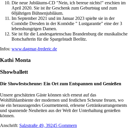
Die neue Jubiläums-CD "Nein, ich bereue nichts!" erschien im
April 2020. Sie ist ihr Geschenk zum Geburtstag und zum
60jährigen Bühnenjubiläum.
Im September 2021 und im Januar 2023 spielte sie in der
Comödie Dresden in der Komödie " Lustgarantie" eine der 3
lebenshungrigen Damen.
Sie ist für die Landesgartenschau Brandenburg die musikalische
Botschafterin für die Spargelstadt Beelitz.
Infos:
www.dagmar-frederic.de
Kathi Monta
Showballett
Die Showfestscheune: Ein Ort zum Entspannen und Genießen
Unsere geschätzten Gäste können sich erneut auf das
Wohlfühlambiente der modernen und festlichen Scheune freuen, wo
sie ein herausragendes Gourmetmenü, erlesene Getränkearrangements
und spannende Neuheiten aus der Welt der Unterhaltung genießen
können.
Anschrift:
Salzstraße 49, 39245 Gommern