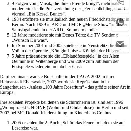
9 Folgen von „Musik, die Ihnen Freude bringt“, mehrmals
moderierte sie die Preisverleihung der „Fernsehlieblinge“ und
viermal „Ein Kessel Buntes“.
1984 eröffnete sie musikalisch den neuen Friedrichstadtpalast in
Berlin. Nach 1989 in ARD und MDR „Meine Show“ und vier
Samstagabende in der ARD „Sommermelodie“.
12 Jahre moderierte sie mit Denes Törcz die TV Sendung
„Wünsch Dir was“.
Im Sommer 2001 und 2002 spielte sie in Neustrelitz die Gräfin
Voß in der Operette „Königin Luise – Königin der Herzen“.
5 Jahre präsentierte sie die „Elblandfestspiele“ in der Alten
Oelmühle in Wittenberge und war 2009 zum Jubiläum der
Festspiele wieder ein umjubelter Gast.
Darüber hinaus war sie Botschafterin der LAGA 2002 in ihrer
Heimatstadt Eberswalde, 2003 wurde sie Repräsentantin in
Sangerhausen - Anlass „100 Jahre Rosarium“ - das größte seiner Art in
Europa.
Ihre sozialen Projekte bei denen sie Schirmherrin ist, sind seit 1996
„Wohnprojekt UNDINE (Wohn- und Obdachlose)“ in Berlin und seit
2002 bei MC Donald Kinderstiftung im Kinderhaus Cottbus.
2005 erschien ihr 2. Buch „Schürt das Feuer“ mit dem sie auf
Lesereise war.