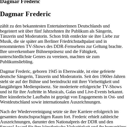
Dagmar Frederic
Dagmar Frederic
zählt zu den bekanntesten Entertainerinnen Deutschlands und
begeistert seit über fünf Jahrzehnten ihr Publikum als Sängerin,
Tänzerin und Moderatorin. Schon früh entdeckte sie ihre Liebe zur
Musik, die sie später am Berliner Friedrichstadtpalast und in
renommierten TV-Shows des DDR-Fernsehens zur Geltung brachte.
Ihre unverkennbare Bühnenpräsenz und die Fähigkeit,
unterschiedlichste Genres zu vereinen, machten sie zum
Publikumsliebling.
Dagmar Frederic, geboren 1945 in Eberswalde, ist eine gefeierte
deutsche Sängerin, Tänzerin und Moderatorin. Seit den 1960er-Jahren
steht sie auf der Bühne und beeindruckt mit ihrer Vielseitigkeit und
langjährigen Medienpräsenz. Sie moderierte erfolgreiche TV-Shows
und ist für ihre Auftritte in Musicals, Galas und Live-Events bekannt.
Ihre künstlerische Laufbahn ist geprägt von Engagements in Ost- und
Westdeutschland sowie internationalen Auszeichnungen.
Nach der Wiedervereinigung setzte sie ihre Karriere erfolgreich im
gesamten deutschsprachigen Raum fort. Frederic erhielt zahlreiche
Auszeichnungen, darunter den Nationalpreis der DDR und den
Smago! Award für ihre künstlerische Vielseitigkeit und ihr humanitäres