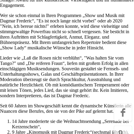
Engagement.
Wer sie schon einmal in Ihren Programmen „Show und Musik mit
Dagmar Frederic“, "Es ist noch lange nicht vorbei" oder ab 2020
"Nein, ich bereue nichts!" erleben konnte, wird diese vielseitige und
stimmgewaltige Powerfrau nicht so schnell vergessen. Sie besticht in
ihren Auftritten mit Schlagfertigkeit, Anmut, Eleganz. und
Bühnenpräsenz. Mit Ihrem umfangreichen Repertoire bedient diese
„Show Lady“ musikalische Wünsche in jeder Hinsicht.
Lieder wie „Laß die Rosen nicht verblühn“, "Was halten Sie vom
Tango?" und „Die reiferen Fraun“, liefen mit großem Erfolg in allen
einschlägigen Musiksendungen. Souverän gestaltet sie Fernseh- und
Unterhaltungsshows, Galas und Geschäftspräsentationen. In Ihrer
Moderation überzeugt sie durch Sprachkultur, Ausstrahlung und
natürliche Herzlichkeit. Ob mit komödiantischem Temperament oder
mit leisen Tönen, jedes Lied, das sie singt gehört ihr. Kein Imitieren,
sondern Interpretieren, das ist Dagmar Frederic.
Seit 60 Jahren im Showgeschäft kennt die dynamische Künstlerin alle
Nuancen diese Berufes, den sie von der Pike auf gelernt hat.
14 Jahre moderierte sie die Weihnachtssendung „Serenade bei
Kerzenschein“,
9 Jahre „Kinomusik mit Dagmar Frederic“(sechsmal jährlich),