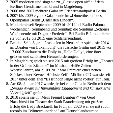
2005 moderiert und singt sie zu „Classic open air“ auf dem
Berliner Gendarmenmarkt und in Magdeburg.
2006 und 2007 mehrere Galas im Friedrichstadtpalast Berlin.
2007 bis 2009 eigene Galaabende im „Dinnertheater“ des
Opernpalais Berlin „Unter den Linden“.
Moderierte seit September 2009 bis 2012 bei Radio Paloma
wöchentlich (Sonnabend und Sonntag) die Sendung „Schönes
Wochenende mit Dagmar Frederic“. Bei Radio B 2 moderierte
sie von 2012 bis 2015 eine Schlagersendung.
Bei den Schloßgartenfestspielen in Neustrelitz spielte sie 2014
im „Grafen von Luxemburg“ die russische Gräfin und 2015 vor
13 000 Zuschauern die Dolly in „Hello Dolly“, eine ihrer
größten und schönsten Herausforderungen.
In Magdeburg spielt sie seit 2015 mit großem Erfolg im „Theater
in der Grünen Zitadelle“ im Musical „Heiße Zeiten –
Wechseljahre“, am 21.09.2017 war Premiere eines neuen
Stückes, einer Revue "Höchste Zeit". Mit ihrer CD war sie seit
2017 unter dem Titel “Es ist noch lange nicht vorbei“ auf Tour.
Am 08. Januar 2017 wurde sie bei einer Gala in Berlin mit dem
„
Smago Award für humanitäres Engagement und künstlerische
Vielseitigkeit
“ geehrt.
2018 spielte sie in "Mein Freund Bunbury" von Gerd
Natschinski im Theater der Stadt Brandenburg mit großem
Erfolg die Lady Bracknell. Im Frühjahr 2020 war sie mit rubin
records im "Winterzauberland" auf Deutschlandtournee.