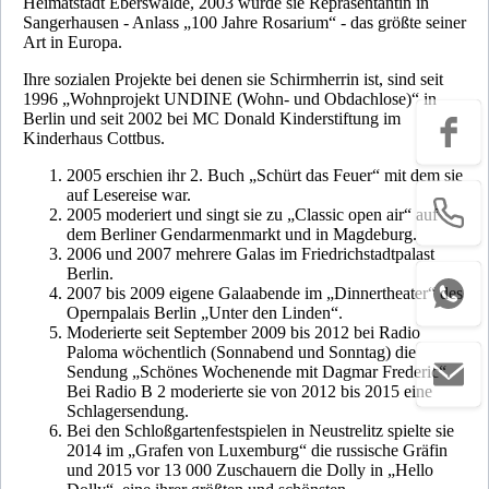
Heimatstadt Eberswalde, 2003 wurde sie Repräsentantin in
Sangerhausen - Anlass „100 Jahre Rosarium“ - das größte seiner
Art in Europa.
Ihre sozialen Projekte bei denen sie Schirmherrin ist, sind seit
1996 „Wohnprojekt UNDINE (Wohn- und Obdachlose)“ in
Berlin und seit 2002 bei MC Donald Kinderstiftung im
Kinderhaus Cottbus.
2005 erschien ihr 2. Buch „Schürt das Feuer“ mit dem sie
auf Lesereise war.
2005 moderiert und singt sie zu „Classic open air“ auf
dem Berliner Gendarmenmarkt und in Magdeburg.
2006 und 2007 mehrere Galas im Friedrichstadtpalast
Berlin.
2007 bis 2009 eigene Galaabende im „Dinnertheater“ des
Opernpalais Berlin „Unter den Linden“.
Moderierte seit September 2009 bis 2012 bei Radio
Paloma wöchentlich (Sonnabend und Sonntag) die
Sendung „Schönes Wochenende mit Dagmar Frederic“.
Bei Radio B 2 moderierte sie von 2012 bis 2015 eine
Schlagersendung.
Bei den Schloßgartenfestspielen in Neustrelitz spielte sie
2014 im „Grafen von Luxemburg“ die russische Gräfin
und 2015 vor 13 000 Zuschauern die Dolly in „Hello