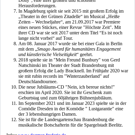
Dolly“, eine ihrer größten und schönsten
Herausforderungen.
In Magdeburg spielt sie seit 2015 mit großem Erfolg im
„Theater in der Grünen Zitadelle“ im Musical „Heiße
Zeiten – Wechseljahre“, am 21.09.2017 war Premiere
eines neuen Stückes, einer Revue "Höchste Zeit". Mit
ihrer CD war sie seit 2017 unter dem Titel “Es ist noch
lange nicht vorbei“ auf Tour.
Am 08. Januar 2017 wurde sie bei einer Gala in Berlin
mit dem „
Smago Award für humanitäres Engagement
und künstlerische Vielseitigkeit
“ geehrt.
2018 spielte sie in "Mein Freund Bunbury" von Gerd
Natschinski im Theater der Stadt Brandenburg mit
großem Erfolg die Lady Bracknell. Im Frühjahr 2020 war
sie mit rubin records im "Winterzauberland" auf
Deutschlandtournee.
Die neue Jubiläums-CD "Nein, ich bereue nichts!"
erschien im April 2020. Sie ist ihr Geschenk zum
Geburtstag und zum 60jährigen Bühnenjubiläum.
Im September 2021 und im Januar 2023 spielte sie in der
Comödie Dresden in der Komödie " Lustgarantie" eine
der 3 lebenshungrigen Damen.
Sie ist für die Landesgartenschau Brandenburg die
musikalische Botschafterin für die Spargelstadt Beelitz.