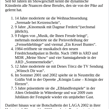
Seit 60 Jahren im Showgeschäft kennt die dynamische
Künstlerin alle Nuancen diese Berufes, den sie von der Pike auf
gelernt hat.
14 Jahre moderierte sie die Weihnachtssendung
„Serenade bei Kerzenschein“,
9 Jahre „Kinomusik mit Dagmar Frederic“(sechsmal
jährlich),
9 Folgen von „Musik, die Ihnen Freude bringt“,
mehrmals moderierte sie die Preisverleihung der
„Fernsehlieblinge“ und viermal „Ein Kessel Buntes“.
1984 eröffnete sie musikalisch den neuen
Friedrichstadtpalast in Berlin. Nach 1989 in ARD und
MDR „Meine Show“ und vier Samstagabende in der
ARD „Sommermelodie“.
12 Jahre moderierte sie mit Denes Törcz die TV Sendung
„Wünsch Dir was“.
Im Sommer 2001 und 2002 spielte sie in Neustrelitz die
Gräfin Voß in der Operette „Königin Luise – Königin der
Herzen“.
5 Jahre präsentierte sie die „Elblandfestspiele“ in der
Alten Oelmühle in Wittenberge und war 2009 zum
Jubiläum der Festspiele wieder ein umjubelter Gast.
Darüber hinaus war sie Botschafterin der LAGA 2002 in ihrer