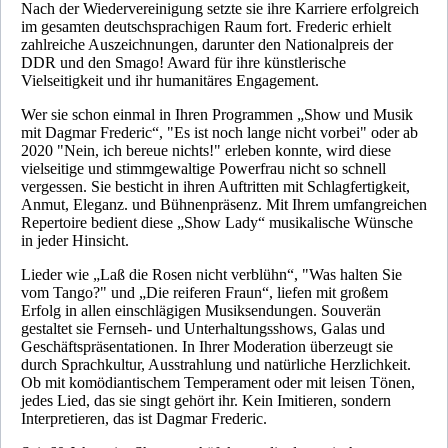
Nach der Wiedervereinigung setzte sie ihre Karriere erfolgreich
im gesamten deutschsprachigen Raum fort. Frederic erhielt
zahlreiche Auszeichnungen, darunter den Nationalpreis der
DDR und den Smago! Award für ihre künstlerische
Vielseitigkeit und ihr humanitäres Engagement.
Wer sie schon einmal in Ihren Programmen „Show und Musik
mit Dagmar Frederic“, "Es ist noch lange nicht vorbei" oder ab
2020 "Nein, ich bereue nichts!" erleben konnte, wird diese
vielseitige und stimmgewaltige Powerfrau nicht so schnell
vergessen. Sie besticht in ihren Auftritten mit Schlagfertigkeit,
Anmut, Eleganz. und Bühnenpräsenz. Mit Ihrem umfangreichen
Repertoire bedient diese „Show Lady“ musikalische Wünsche
in jeder Hinsicht.
Lieder wie „Laß die Rosen nicht verblühn“, "Was halten Sie
vom Tango?" und „Die reiferen Fraun“, liefen mit großem
Erfolg in allen einschlägigen Musiksendungen. Souverän
gestaltet sie Fernseh- und Unterhaltungsshows, Galas und
Geschäftspräsentationen. In Ihrer Moderation überzeugt sie
durch Sprachkultur, Ausstrahlung und natürliche Herzlichkeit.
Ob mit komödiantischem Temperament oder mit leisen Tönen,
jedes Lied, das sie singt gehört ihr. Kein Imitieren, sondern
Interpretieren, das ist Dagmar Frederic.