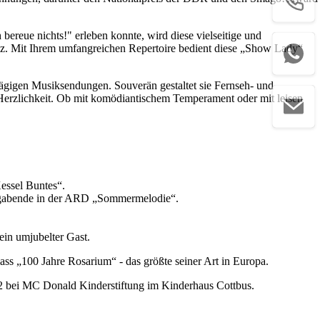
ereue nichts!" erleben konnte, wird diese vielseitige und
senz. Mit Ihrem umfangreichen Repertoire bedient diese „Show Lady“
lägigen Musiksendungen. Souverän gestaltet sie Fernseh- und
 Herzlichkeit. Ob mit komödiantischem Temperament oder mit leisen
Kessel Buntes“.
tagabende in der ARD „Sommermelodie“.
ein umjubelter Gast.
ss „100 Jahre Rosarium“ - das größte seiner Art in Europa.
02 bei MC Donald Kinderstiftung im Kinderhaus Cottbus.