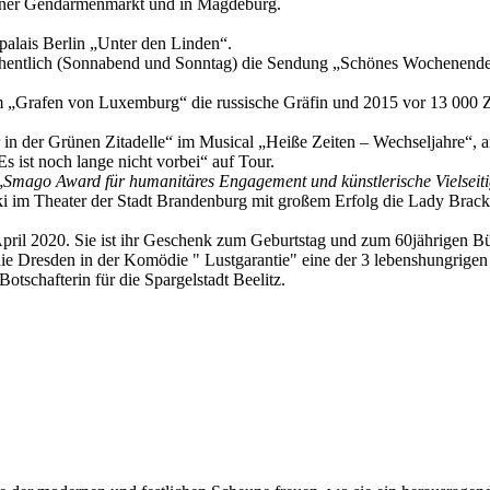
rliner Gendarmenmarkt und in Magdeburg.
alais Berlin „Unter den Linden“.
hentlich (Sonnabend und Sonntag) die Sendung „Schönes Wochenende m
 im „Grafen von Luxemburg“ die russische Gräfin und 2015 vor 13 000 Z
r in der Grünen Zitadelle“ im Musical „Heiße Zeiten – Wechseljahre“,
s ist noch lange nicht vorbei“ auf Tour.
„
Smago Award für humanitäres Engagement und künstlerische Vielseiti
i im Theater der Stadt Brandenburg mit großem Erfolg die Lady Brackne
April 2020. Sie ist ihr Geschenk zum Geburtstag und zum 60jährigen 
ie Dresden in der Komödie " Lustgarantie" eine der 3 lebenshungrige
otschafterin für die Spargelstadt Beelitz.