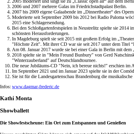
2005 moderiert und singt sie zu „Classic open air“ auf dem Be
2006 und 2007 mehrere Galas im Friedrichstadtpalast Berlin.
2007 bis 2009 eigene Galaabende im „Dinnertheater“ des Opernp
Moderierte seit September 2009 bis 2012 bei Radio Paloma wöc
2015 eine Schlagersendung.
Bei den Schloßgartenfestspielen in Neustrelitz spielte sie 2014
schönsten Herausforderungen.
In Magdeburg spielt sie seit 2015 mit großem Erfolg im „Theate
"Höchste Zeit". Mit ihrer CD war sie seit 2017 unter dem Titel “E
Am 08. Januar 2017 wurde sie bei einer Gala in Berlin mit dem 
2018 spielte sie in "Mein Freund Bunbury" von Gerd Natschinsk
"Winterzauberland" auf Deutschlandtournee.
Die neue Jubiläums-CD "Nein, ich bereue nichts!" erschien im 
Im September 2021 und im Januar 2023 spielte sie in der Comöd
Sie ist für die Landesgartenschau Brandenburg die musikalische B
Infos:
www.dagmar-frederic.de
Kathi Monta
Showballett
Die Showfestscheune: Ein Ort zum Entspannen und Genießen