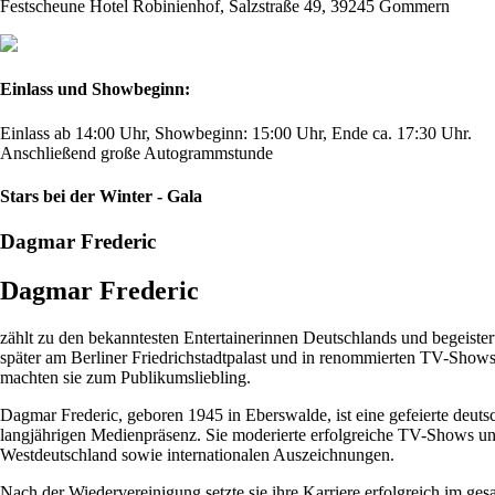
Festscheune Hotel Robinienhof, Salzstraße 49, 39245 Gommern
Einlass und Showbeginn:
Einlass ab 14:00 Uhr, Showbeginn: 15:00 Uhr, Ende ca. 17:30 Uhr.
Anschließend große Autogrammstunde
Stars bei der Winter - Gala
Dagmar Frederic
Dagmar Frederic
zählt zu den bekanntesten Entertainerinnen Deutschlands und begeistert
später am Berliner Friedrichstadtpalast und in renommierten TV-Show
machten sie zum Publikumsliebling.
Dagmar Frederic, geboren 1945 in Eberswalde, ist eine gefeierte deutsc
langjährigen Medienpräsenz. Sie moderierte erfolgreiche TV-Shows und 
Westdeutschland sowie internationalen Auszeichnungen.
Nach der Wiedervereinigung setzte sie ihre Karriere erfolgreich im g