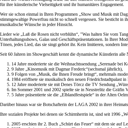
für ihre künstlerische Vielseitigkeit und ihr humanitäres Engagement.
Wer sie schon einmal in Ihren Programmen „Show und Musik mit Dagmar 
stimmgewaltige Powerfrau nicht so schnell vergessen. Sie besticht in
musikalische Wünsche in jeder Hinsicht.
Lieder wie „Laß die Rosen nicht verblühn“, "Was halten Sie vom Tango
Unterhaltungsshows, Galas und Geschäftspräsentationen. In Ihrer Mode
Tönen, jedes Lied, das sie singt gehört ihr. Kein Imitieren, sondern Int
Seit 60 Jahren im Showgeschäft kennt die dynamische Künstlerin alle N
14 Jahre moderierte sie die Weihnachtssendung „Serenade bei K
9 Jahre „Kinomusik mit Dagmar Frederic“(sechsmal jährlich),
9 Folgen von „Musik, die Ihnen Freude bringt“, mehrmals moderi
1984 eröffnete sie musikalisch den neuen Friedrichstadtpala
12 Jahre moderierte sie mit Denes Törcz die TV Sendung „Wün
Im Sommer 2001 und 2002 spielte sie in Neustrelitz die Gräfin 
5 Jahre präsentierte sie die „Elblandfestspiele“ in der Alten O
Darüber hinaus war sie Botschafterin der LAGA 2002 in ihrer Heimatst
Ihre sozialen Projekte bei denen sie Schirmherrin ist, sind seit 19
2005 erschien ihr 2. Buch „Schürt das Feuer“ mit dem sie auf Le