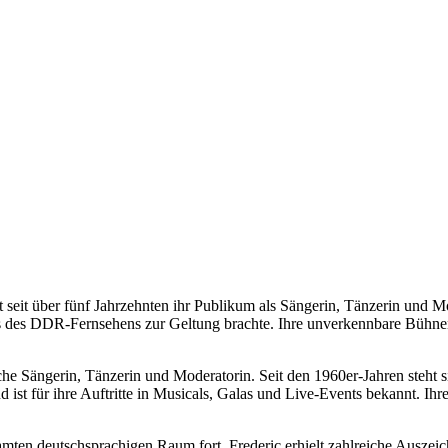
 seit über fünf Jahrzehnten ihr Publikum als Sängerin, Tänzerin und Mo
s des DDR-Fernsehens zur Geltung brachte. Ihre unverkennbare Bühnenp
he Sängerin, Tänzerin und Moderatorin. Seit den 1960er-Jahren steht si
ist für ihre Auftritte in Musicals, Galas und Live-Events bekannt. Ih
esamten deutschsprachigen Raum fort. Frederic erhielt zahlreiche Aus