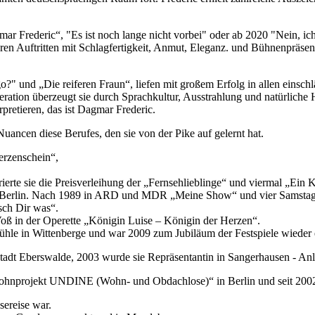
Frederic“, "Es ist noch lange nicht vorbei" oder ab 2020 "Nein, ich b
 ihren Auftritten mit Schlagfertigkeit, Anmut, Eleganz. und Bühnenprä
?" und „Die reiferen Fraun“, liefen mit großem Erfolg in allen einsch
ration überzeugt sie durch Sprachkultur, Ausstrahlung und natürliche
erpretieren, das ist Dagmar Frederic.
uancen diese Berufes, den sie von der Pike auf gelernt hat.
erzenschein“,
erte sie die Preisverleihung der „Fernsehlieblinge“ und viermal „Ein 
st in Berlin. Nach 1989 in ARD und MDR „Meine Show“ und vier Sams
sch Dir was“.
Voß in der Operette „Königin Luise – Königin der Herzen“.
elmühle in Wittenberge und war 2009 zum Jubiläum der Festspiele wieder 
adt Eberswalde, 2003 wurde sie Repräsentantin in Sangerhausen - Anla
96 „Wohnprojekt UNDINE (Wohn- und Obdachlose)“ in Berlin und seit 20
sereise war.