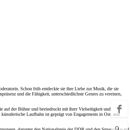
deratorin. Schon früh entdeckte sie ihre Liebe zur Musik, die sie
räsenz und die Fähigkeit, unterschiedlichste Genres zu vereinen,
e auf der Bühne und beeindruckt mit ihrer Vielseitigkeit und
re künstlerische Laufbahn ist geprägt von Engagements in Ost- und
zeichnungen, darunter den Nationalpreis der DDR und den Smago! Award